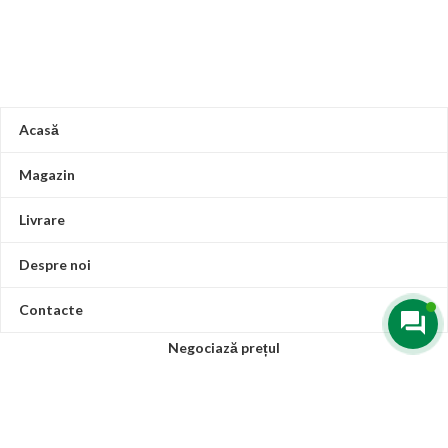
Acasă
Magazin
Livrare
Despre noi
Contacte
Negociază prețul
CRIS SBC SERVICE SRL
IDNO: 1019600054172
Adresa fizică: Chișinău, str. Muncești 125A
Program de lucru: Luni-Vineri 8:30 – 18:00