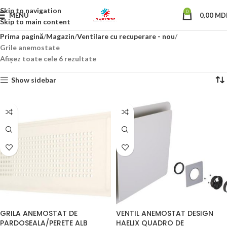
Skip to navigation
0
MENU
0,00
MD
Skip to main content
Prima pagină
Magazin
Ventilare cu recuperare - nou
Grile anemostate
Afișez toate cele 6 rezultate
Show sidebar
GRILA ANEMOSTAT DE
VENTIL ANEMOSTAT DESIGN
PARDOSEALA/PERETE ALB
HAELIX QUADRO DE