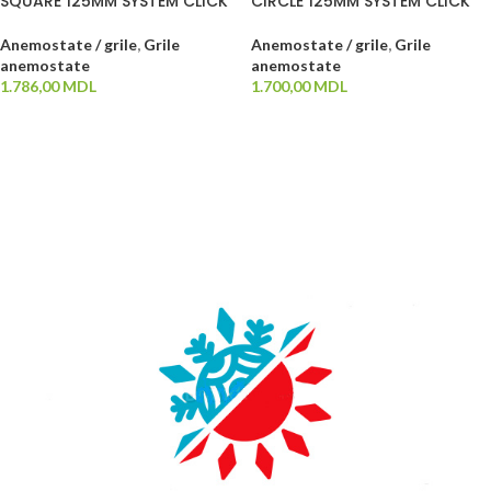
SQUARE 125MM SYSTEM CLICK
CIRCLE 125MM SYSTEM CLICK
Anemostate / grile
,
Grile
Anemostate / grile
,
Grile
anemostate
anemostate
1.786,00
MDL
1.700,00
MDL
ADAUGĂ ÎN COȘ
ADAUGĂ ÎN COȘ