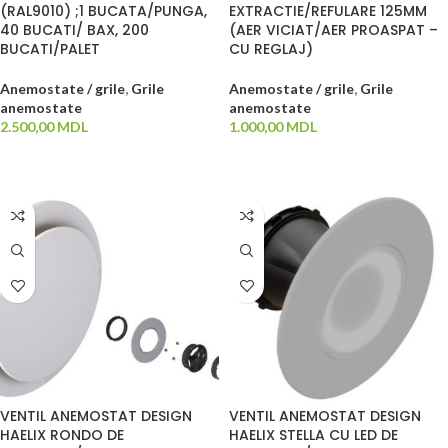
(RAL9010) ;1 BUCATA/PUNGA,
EXTRACTIE/REFULARE 125MM
40 BUCATI/ BAX, 200
(AER VICIAT/AER PROASPAT –
BUCATI/PALET
CU REGLAJ)
Anemostate / grile
,
Grile
Anemostate / grile
,
Grile
anemostate
anemostate
2.500,00
MDL
1.000,00
MDL
ADAUGĂ ÎN COȘ
ADAUGĂ ÎN COȘ
VENTIL ANEMOSTAT DESIGN
VENTIL ANEMOSTAT DESIGN
HAELIX RONDO DE
HAELIX STELLA CU LED DE