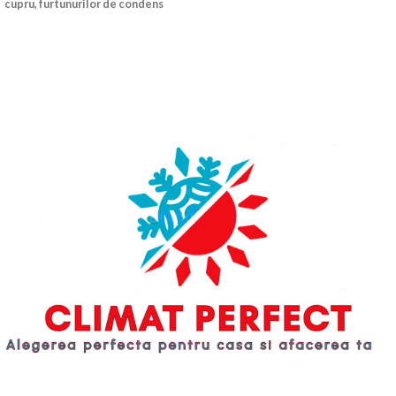
cupru, furtunurilor de condens
adecvate și cablurilor de
conectare electrică pentru
unitățile de aer condiționat și este
realizată din plastic rezistent la
impact. Cutia are mai multe intrări
pentru liniile de cupru și linia de
electricitate, care pot fi sparte
după cum este necesar. (3 stânga, 3
dreapta, 4 deasupra, 12 în spate)
Sunt furnizate două cleme de fixare
pentru fixarea cablurilor. Evacuarea
condensului cu priză a cutiei de
instalare poate fi prevăzută cu
suportul pentru furtunul de
condens în stânga sau în dreapta.
Pentru a facilita instalarea, cutia
de instalare este echipată cu o
nivelă cu bulă de aer încorporată.