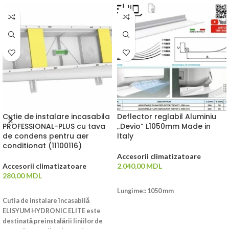
Cutie de instalare incasabila
Deflector reglabil Aluminiu
PROFESSIONAL-PLUS cu tava
„Devio” L1050mm Made in
de condens pentru aer
Italy
conditionat (11100116)
Accesorii climatizatoare
Accesorii climatizatoare
2.040,00
MDL
280,00
MDL
ADAUGĂ ÎN COȘ
ADAUGĂ ÎN COȘ
Lungime:: 1050 mm
Cutia de instalare încasabilă
ELISYUM HYDRONIC ELITE este
destinată preinstalării liniilor de