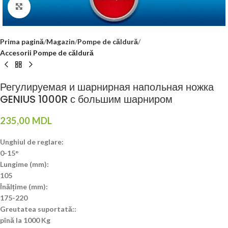
Click to enlarge
Prima pagină
Magazin
Pompe de căldură
Accesorii Pompe de căldură
Регулируемая и шарнирная напольная ножка
GENIUS 1000R с большим шарниром
235,00
MDL
Unghiul de reglare:
0-15°
Lungime (mm):
105
Înălțime (mm):
175-220
Greutatea suportată::
pînă la 1000 Kg