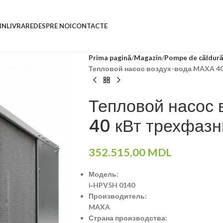
IN
LIVRARE
DESPRE NOI
CONTACTE
Prima pagină
Magazin
Pompe de căldur
Тепловой насос воздух-вода MAXA 4
Тепловой насос
40 кВт трехфаз
352.515,00
MDL
Модель:
i‐HPV5H 0140
Производитель:
MAXA
Страна производства: