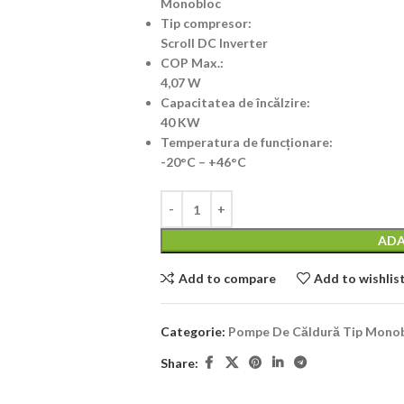
Monobloc
Tip compresor:
Scroll DC Inverter
COP Max.:
4,07 W
Capacitatea de încălzire:
40 KW
Temperatura de funcționare:
-20°C – +46°C
ADA
Add to compare
Add to wishlis
Categorie:
Pompe De Căldură Tip Mono
Share: