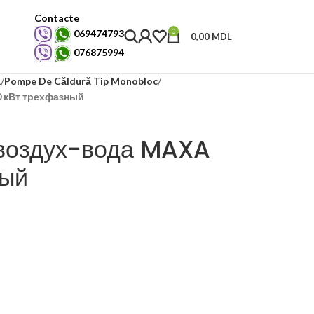
Contacte
0
069474793
0,00
MDL
076875994
ă
Pompe De Căldură Tip Monobloc
0 кВт трехфазный
 воздух-вода MAXA
ный