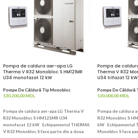
Pompa de caldura aer-apa LG
Pompa de caldur
Therma V R32 Monobloc S HM121MR
Therma V R32 Mo
U34 monofazat 12 kW
U34 trifazat 12 kW
Pompe De Căldură Tip Monobloc
Pompe De Căldură 
130.200,00
MDL
130.000,00
MDL
ADAUGĂ ÎN COȘ
ADAUGĂ ÎN COȘ
Pompa de caldura aer-apa LG Therma V
Pompa de caldura a
R32 Monobloc S HM121MR U34
R32 Monobloc S HM
monofazat 12 kW Echipamentul THERMA
kW Echipamentul 
V R32 Monobloc S face parte din a doua
Monobloc S face par