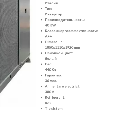
Италия
Тип:
Инвертор
Производительность:
40 KW
Класс энергоэффективности:
A++
Dimensiuni:
1850x1110x1920 mm
Основной цвет:
белый
Вес:
440 Kg
Гарантия:
36 мес.
Alimentare electrică:
380 V
Refrigerant:
R32
Tip sistem: