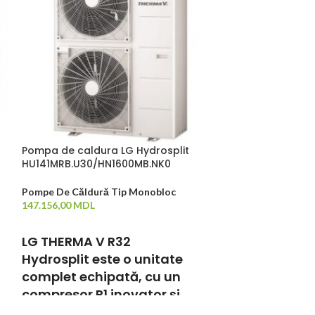
Pompa de caldura LG Hydrosplit
Pompa de caldu
HU141MRB.U30/HN1600MB.NK0
HU143MRB.U30
Pompe De Căldură Tip Monobloc
Pompe De Căldu
147.156,00
MDL
147.881,00
MDL
ADAUGĂ ÎN COȘ
ADAUGĂ ÎN CO
LG THERMA V R32
LG THERMA 
Hydrosplit este o unitate
Hydrosplit e
complet echipată, cu un
complet ech
compresor R1 inovator și
compresor R
ecologic, cu agent frigorific
ecologic, cu