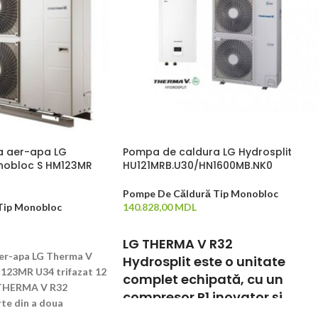
a aer-apa LG
Pompa de caldura LG Hydrosplit
nobloc S HM123MR
HU121MRB.U30/HN1600MB.NK0
Pompe De Căldură Tip Monobloc
Tip Monobloc
140.828,00
MDL
ADAUGĂ ÎN COȘ
LG THERMA V R32
er-apa LG Therma V
Hydrosplit este o unitate
123MR U34 trifazat 12
complet echipată, cu un
THERMA V R32
compresor R1 inovator și
te din a doua
ecologic, cu agent frigorific