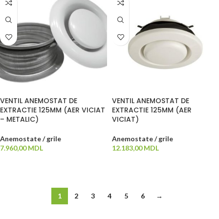
VENTIL ANEMOSTAT DE
VENTIL ANEMOSTAT DE
EXTRACTIE 125MM (AER VICIAT
EXTRACTIE 125MM (AER
– METALIC)
VICIAT)
Anemostate / grile
Anemostate / grile
7.960,00
MDL
12.183,00
MDL
ADAUGĂ ÎN COȘ
ADAUGĂ ÎN COȘ
1
2
3
4
5
6
→