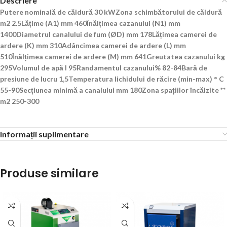
Descriere
Putere nominală de căldură 30 kWZona schimbătorului de căldură
m2 2.5Lățime (А1) mm 460Înălțimea cazanului (N1) mm
1400Diametrul canalului de fum (ØD) mm 178Lățimea camerei de
ardere (K) mm 310Adâncimea camerei de ardere (L) mm
510Înălțimea camerei de ardere (M) mm 641Greutatea cazanului kg
295Volumul de apă l 95Randamentul cazanului% 82-84Bară de
presiune de lucru 1,5Temperatura lichidului de răcire (min-max) ° C
55-90Secțiunea minimă a canalului mm 180Zona spațiilor încălzite **
m2 250-300
Informații suplimentare
Produse similare