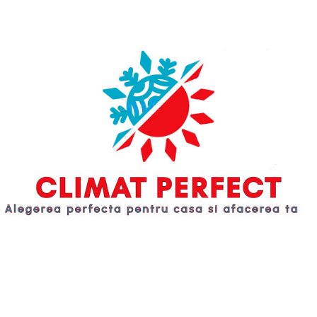
căldură din oțel cu o grosime de 6
mm, care trece verificarea
obligatorie a etanșeității
designului și a fiabilității sudurilor,
prin furnizarea apei la o presiune
de 3 bari.