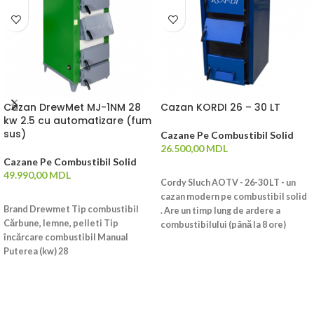
Cazan DrewMet MJ-1NM 28
Cazan KORDI 26 – 30 LT
kw 2.5 cu automatizare (fum
sus)
Cazane Pe Combustibil Solid
26.500,00
MDL
Cazane Pe Combustibil Solid
ADAUGĂ ÎN COȘ
49.990,00
MDL
Cordy Sluch AOTV - 26-30 LT - un
ADAUGĂ ÎN COȘ
cazan modern pe combustibil solid
Brand Drewmet Tip combustibil
. Are un timp lung de ardere a
Cărbune, lemne, pelleti Tip
combustibilului (până la 8 ore)
încărcare combustibil Manual
datorită designului original al
Puterea (kw) 28
camerei de ardere. Potrivit pentru
utilizarea în sistemele de încălzire
de tip deschis și închis. Oferă o
durată lungă de viață datorită
fabricării unui schimbător de