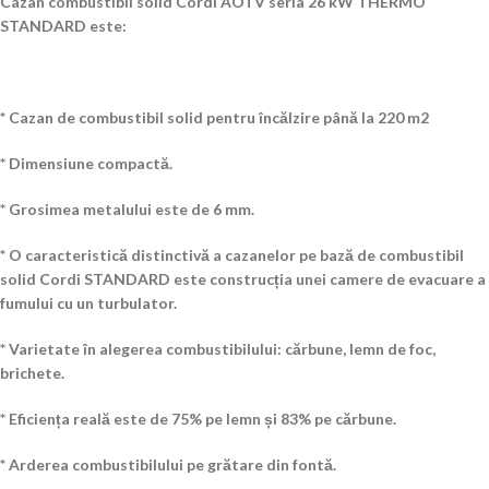
Cazan combustibil solid Cordi AOTV seria 26 kW THERMO
STANDARD este:
* Cazan de combustibil solid pentru încălzire până la 220 m2
* Dimensiune compactă.
* Grosimea metalului este de 6 mm.
* O caracteristică distinctivă a cazanelor pe bază de combustibil
solid Cordi STANDARD este construcția unei camere de evacuare a
fumului cu un turbulator.
* Varietate în alegerea combustibilului: cărbune, lemn de foc,
brichete.
* Eficiența reală este de 75% pe lemn și 83% pe cărbune.
* Arderea combustibilului pe grătare din fontă.