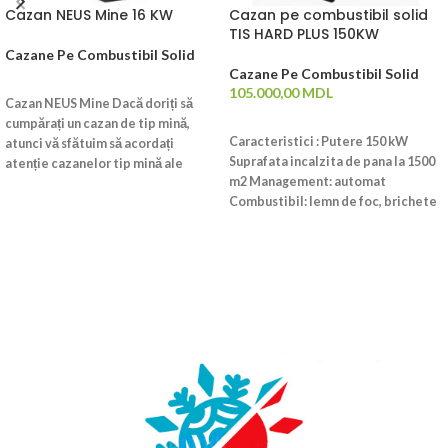
Cazan NEUS Mine 16 KW
Cazan pe combustibil solid
TIS HARD PLUS 150KW
Cazane Pe Combustibil Solid
Cazane Pe Combustibil Solid
CITEȘTE MAI MULT
105.000,00
MDL
Cazan NEUS Mine Dacă doriți să
ADAUGĂ ÎN COȘ
cumpărați un cazan de tip mină,
Caracteristici : Putere 150 kW
atunci vă sfătuim să acordați
Suprafata incalzita de pana la 1500
atenție cazanelor tip mină ale
m2 Management: automat
producției de la Cernihiv „Mina
Combustibil: lemn de foc, brichete
NEUS”. Gama de putere a acestor
de turba, carbune Volumul
cazane este de la 12 la 30 kW
cuptorului: 601 dmc Dimensiuni
inclusiv, respectiv, cazanele de
(WHD) 74x168x160 cm. Greutate:
mină „NEUS Mine” pot încălzi
904 kg.
încăperi pe o suprafață de la 70 la
250 m2. Diagrama schematică a
arderii combustibilului în aceste
cazane NEUS Mine arată astfel.
Combustibilul lemnos este
introdus în camera de încărcare pe
grătare din fontă. De ce lemn?
Cărbunele este, de asemenea,
posibil, dar cărbunele în sine este