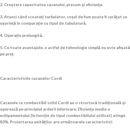
2. Creștere capacitatea cazanului, precum și eficiența.
3. Atunci când scoateți turbulator, coșul de fum poate fi curățat cu
ușurință în comparație cu tipul de tubulatură.
4. Operație prelungită.
5. Cu toate avantajele, o astfel de tehnologie simplă nu este afișată
pe preț.
Caracteristicile cazanelor Cordi
Cazanele cu combustibil solid Cordi au o structură tradițională și
operează pe principiul arderii inferioare. Eficiența medie a
echipamentului (în funcție de tipul combustibilului utilizat) atinge
83%. Proiectarea unităților are următoarele caracteristici: