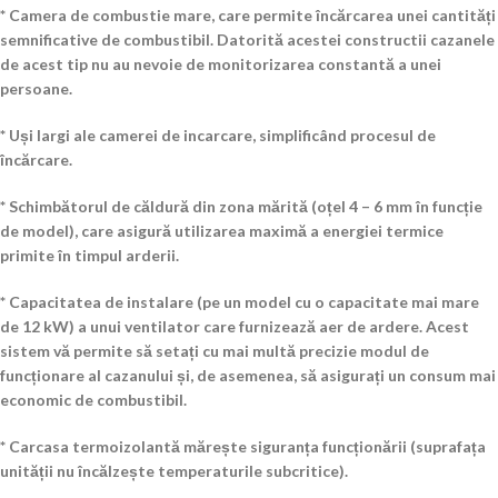
* Camera de combustie mare, care permite încărcarea unei cantități
semnificative de combustibil. Datorită acestei constructii cazanele
de acest tip nu au nevoie de monitorizarea constantă a unei
persoane.
* Uși largi ale camerei de incarcare, simplificând procesul de
încărcare.
* Schimbătorul de căldură din zona mărită (oțel 4 – 6 mm în funcție
de model), care asigură utilizarea maximă a energiei termice
primite în timpul arderii.
* Capacitatea de instalare (pe un model cu o capacitate mai mare
de 12 kW) a unui ventilator care furnizează aer de ardere. Acest
sistem vă permite să setați cu mai multă precizie modul de
funcționare al cazanului și, de asemenea, să asigurați un consum mai
economic de combustibil.
* Carcasa termoizolantă mărește siguranța funcționării (suprafața
unității nu încălzește temperaturile subcritice).