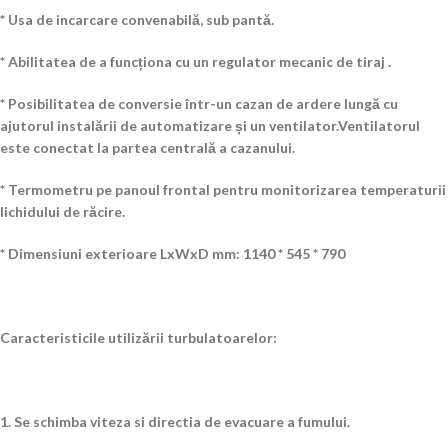
* Usa de incarcare convenabilă, sub pantă.
* Abilitatea de a funcționa cu un regulator mecanic de tiraj .
* Posibilitatea de conversie într-un cazan de ardere lungă cu
ajutorul instalării de automatizare și un ventilator.Ventilatorul
este conectat la partea centrală a cazanului.
* Termometru pe panoul frontal pentru monitorizarea temperaturii
lichidului de răcire.
* Dimensiuni exterioare LxWxD mm: 1140 * 545 * 790
Caracteristicile utilizării turbulatoarelor:
1. Se schimba viteza si directia de evacuare a fumului.