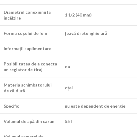
Diametrul conexiunii la
1 1/2 (40 mm)
încălzire
Forma coșului de fum
țeavă dretunghiulară
Informații suplimentare
Posibilitatea de a conecta
da
un reglator de tiraj
Materia schimbatorului
oțel
de căldură
Specific
nu este dependent de energie
Volumul de apă din cazan
55 l
Volumul camerei de