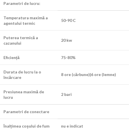
Parametri de lucru:
Temperatura maximă a
50-90 C
agentului termic
Puterea termică a
20 kw
cazanului
Eficiență
75-80%
Durata de lucru la o
8 ore (cărbune)|6 ore (lemne)
încărcare
Presiunea maximă de
2 bari
lucru
Parametri de conectare
Înalțimea coșului de fum
nu e indicat