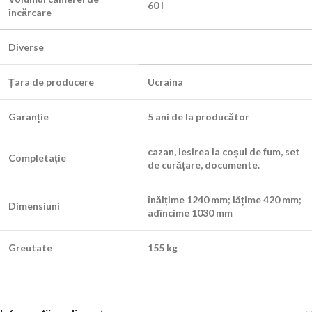
60 l
încărcare
Diverse
Țara de producere
Ucraina
Garanție
5 ani de la producător
cazan, iesirea la coșul de fum, set
Completație
de curățare, documente.
înălțime 1240 mm; lățime 420 mm;
Dimensiuni
adîncime 1030 mm
Greutate
155 kg