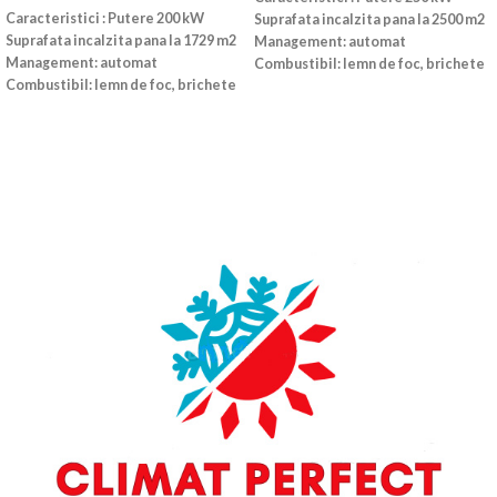
Caracteristici : Putere 200 kW
Suprafata incalzita pana la 2500 m2
Suprafata incalzita pana la 1729 m2
Management: automat
Management: automat
Combustibil: lemn de foc, brichete
Combustibil: lemn de foc, brichete
de turba, carbune Volumul
de turba, carbune Volumul
cuptorului: 1010 dmc Dimensiuni
cuptorului: 908 dmc Dimensiuni
(WHD) 84x168x220 cm. Greutate:
(WHD) 84x168x200 cm. Greutate:
1910 kg.
908 kg.