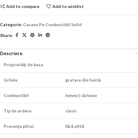
Add to compare
Add to wishlist
Categorie:
Cazane Pe Combustibil Solid
Share:
Descriere
Proprietăți de baza
Grilele
gratare din fontă
Combustibil
lemne | cărbune
Tip de ardere
clasic
Prezența plitei
fără plită