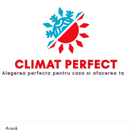
cazane NEUS Mine arată astfel.
Combustibilul lemnos este
introdus în camera de încărcare pe
grătare din fontă. De ce lemn?
Cărbunele este, de asemenea,
posibil, dar cărbunele în sine este
un combustibil bogat în calorii în
care aproape nu există substanțe
volatile necesare pentru formarea
procesului de piroliză, astfel încât
cărbunele poate fi folosit ca aditivi
porționați turnând combustibil
lemnos pentru a crește durata
procesului de ardere. . Când se
utilizează lemn umed, la arderea
cazanului, componenta de piroliză
a lemnului de foc nu este eliberată,
eficiența scade și toate avantajele
cazanului de mină se pierd și
obținem un cazan tradițional cu
ardere de jos cu o eficiență de 60-
65 %. Prin urmare, ca recomandare,
Acasă
mai întâi așezați lemn de foc uscat