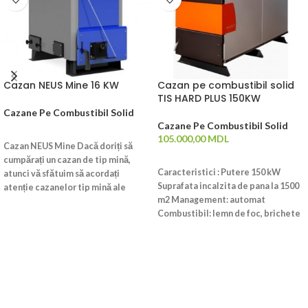
Cazan NEUS Mine 16 KW
Cazan pe combustibil solid
TIS HARD PLUS 150KW
Cazane Pe Combustibil Solid
Cazane Pe Combustibil Solid
CITEȘTE MAI MULT
105.000,00
MDL
Cazan NEUS Mine Dacă doriți să
ADAUGĂ ÎN COȘ
cumpărați un cazan de tip mină,
Caracteristici : Putere 150 kW
atunci vă sfătuim să acordați
Suprafata incalzita de pana la 1500
atenție cazanelor tip mină ale
m2 Management: automat
producției de la Cernihiv „Mina
Combustibil: lemn de foc, brichete
NEUS”. Gama de putere a acestor
de turba, carbune Volumul
cazane este de la 12 la 30 kW
cuptorului: 601 dmc Dimensiuni
inclusiv, respectiv, cazanele de
(WHD) 74x168x160 cm. Greutate:
mină „NEUS Mine” pot încălzi
904 kg.
încăperi pe o suprafață de la 70 la
250 m2. Diagrama schematică a
arderii combustibilului în aceste