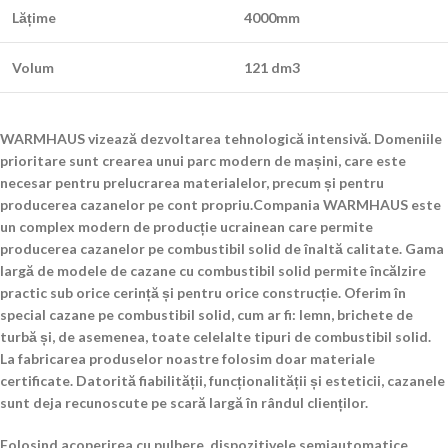
Lățime
4000mm
Volum
121 dm3
WARMHAUS vizează dezvoltarea tehnologică intensivă. Domeniile
prioritare sunt crearea unui parc modern de mașini, care este
necesar pentru prelucrarea materialelor, precum și pentru
producerea cazanelor pe cont propriu.Compania WARMHAUS este
un complex modern de producție ucrainean care permite
producerea cazanelor pe combustibil solid de înaltă calitate. Gama
largă de modele de cazane cu combustibil solid permite încălzire
practic sub orice cerință și pentru orice construcție. Oferim în
special cazane pe combustibil solid, cum ar fi: lemn, brichete de
turbă și, de asemenea, toate celelalte tipuri de combustibil solid.
La fabricarea produselor noastre folosim doar materiale
certificate. Datorită fiabilității, funcționalității și esteticii, cazanele
sunt deja recunoscute pe scară largă în rândul clienților.
Folosind acoperirea cu pulbere, dispozitivele semiautomatice