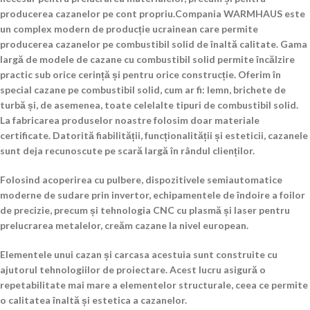
producerea cazanelor pe cont propriu.Compania WARMHAUS este
un complex modern de producție ucrainean care permite
producerea cazanelor pe combustibil solid de înaltă calitate. Gama
largă de modele de cazane cu combustibil solid permite încălzire
practic sub orice cerință și pentru orice construcție. Oferim în
special cazane pe combustibil solid, cum ar fi: lemn, brichete de
turbă și, de asemenea, toate celelalte tipuri de combustibil solid.
La fabricarea produselor noastre folosim doar materiale
certificate. Datorită fiabilității, funcționalității și esteticii, cazanele
sunt deja recunoscute pe scară largă în rândul clienților.
Folosind acoperirea cu pulbere, dispozitivele semiautomatice
moderne de sudare prin invertor, echipamentele de îndoire a foilor
de precizie, precum și tehnologia CNC cu plasmă și laser pentru
prelucrarea metalelor, creăm cazane la nivel european.
Elementele unui cazan și carcasa acestuia sunt construite cu
ajutorul tehnologiilor de proiectare. Acest lucru asigură o
repetabilitate mai mare a elementelor structurale, ceea ce permite
o calitatea înaltă și estetica a cazanelor.