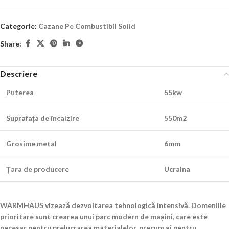
Categorie:
Cazane Pe Combustibil Solid
Share:
Descriere
Puterea
55kw
Suprafața de încalzire
550m2
Grosime metal
6mm
Țara de producere
Ucraina
WARMHAUS vizează dezvoltarea tehnologică intensivă. Domeniile
prioritare sunt crearea unui parc modern de mașini, care este
necesar pentru prelucrarea materialelor, precum și pentru