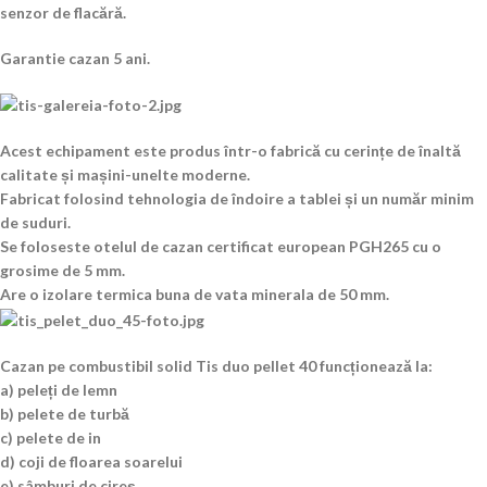
senzor de flacără.
Garantie cazan 5 ani.
Acest echipament este produs într-o fabrică cu cerințe de înaltă
calitate și mașini-unelte moderne.
Fabricat folosind tehnologia de îndoire a tablei și un număr minim
de suduri.
Se foloseste otelul de cazan certificat european PGH265 cu o
grosime de 5 mm.
Are o izolare termica buna de vata minerala de 50 mm.
Cazan pe combustibil solid Tis duo pellet 40 funcționează la:
a) peleți de lemn
b) pelete de turbă
c) pelete de in
d) coji de floarea soarelui
e) sâmburi de cireș