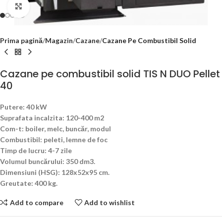
Click to enlarge
Prima pagină
Magazin
Cazane
Cazane Pe Combustibil Solid
Cazane pe combustibil solid TIS N DUO Pellet
40
Putere: 40 kW
Suprafata incalzita: 120-400 m2
Com-t: boiler, melc, buncăr, modul
Combustibil: peleti, lemne de foc
Timp de lucru: 4-7 zile
Volumul buncărului: 350 dm3.
Dimensiuni (HSG): 128x52x95 cm.
Greutate: 400 kg.
Add to compare
Add to wishlist