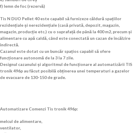
f) lemn de foc (rezervă)
Tis N DUO Pellet 40 este capabil să furnizeze căldură spațiilor
rezidențiale și nerezidențiale (casă privată, depozit, magazin,
magazin, producție etc.) cu o suprafață de până la 400 m2, precum și
alimentare cu apă caldă, când este conectată un cazan de încălzire
indirectă.
Cazanul este dotat cu un buncăr spațios capabil să ofere
funcționare autonomă de la 3 la 7 zile.
Designul cazanului și algoritmul de funcționare al automatizării TIS
tronik 496p au făcut posibilă obținerea unei temperaturi a gazelor
de evacuare de 130-150 de grade.
Automatizare Comenzi Tis tronik 496p:
melcul de alimentare,
ventilator,