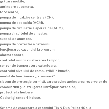
grătare mobile,
aprindere automata,
fotosenzor,
pompa de incalzire centrala (CH),
pompa de apa calda (ACM),
pompa de circulatie a apei calde (ACM),
pompa circuitului de amestec,
supapă de amestec,
pompa de protectie a cazanului,
funcționarea cazanului la program,
alarma sonora,
controlul muncii cu stocarea tampon,
senzor de temperatura exterioara,
controlul nivelului de combustibil în buncăr,
modul de funcționare „iarna-vară”,
sistem de protecție termică, care previne aprinderea rezervelor de
combustibil și distrugerea unităților cazanelor,
protectie la fierbere;
Cabluri și senzori incluse.
Schema de conectare a cazanului Tis N Duo Pellet 40 și a