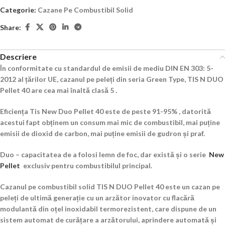
Categorie:
Cazane Pe Combustibil Solid
Share:
Descriere
În conformitate cu standardul de emisii de mediu DIN EN 303: 5-
2012 al țărilor UE, cazanul pe peleți din seria Green Type, TIS N DUO
Pellet 40 are cea mai înaltă clasă 5 .
Eficiența Tis New Duo Pellet 40 este de peste 91-95% , datorită
acestui fapt obținem un consum mai mic de combustibil, mai puține
emisii de dioxid de carbon, mai puține emisii de gudron și praf.
Duo – capacitatea de a folosi lemn de foc, dar există și o serie
New
Pellet
exclusiv pentru combustibilul principal.
Cazanul pe combustibil solid TIS N DUO Pellet 40 este un cazan pe
peleți de ultimă generație cu un arzător inovator cu flacără
modulantă din oțel inoxidabil termorezistent, care dispune de un
sistem automat de curățare a arzătorului, aprindere automată și