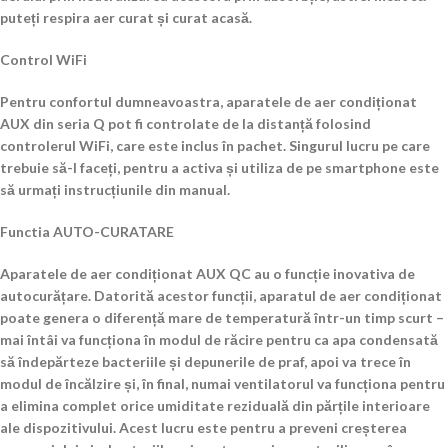
puteți respira aer curat și curat acasă.
Control WiFi
Pentru confortul dumneavoastra, aparatele de aer condiționat
AUX din seria Q pot fi controlate de la distanță folosind
controlerul WiFi, care este inclus în pachet. Singurul lucru pe care
trebuie să-l faceți, pentru a activa și utiliza de pe smartphone este
să urmați instrucțiunile din manual.
Functia AUTO-CURATARE
Aparatele de aer condiționat AUX QC au o funcție inovativa de
autocurățare. Datorită acestor funcții, aparatul de aer condiționat
poate genera o diferență mare de temperatură într-un timp scurt –
mai întâi va funcționa în modul de răcire pentru ca apa condensată
să îndepărteze bacteriile și depunerile de praf, apoi va trece în
modul de încălzire și, în final, numai ventilatorul va funcționa pentru
a elimina complet orice umiditate reziduală din părțile interioare
ale dispozitivului. Acest lucru este pentru a preveni creșterea