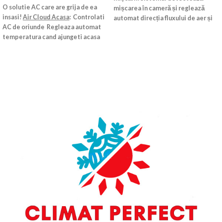
O solutie AC care are grija de ea
mișcarea în cameră și reglează
insasi!
Air Cloud Acasa
:  Controlati
automat direcția fluxului de aer și
AC de oriunde  Regleaza automat
temperatura pentru a evita
temperatura cand ajungeti acasa
contactul direct cu oamenii.
sau parasiti casa  Monitorizarea
Detectarea se efectuează în 2, 3
costurilor cu energie
SLEEP SENSE
sau 4 direcții, în funcție de tipul
Seteaza o temperatura mai rece
dispozitivului. Dacă nu sunt
pentru a te ajuta sa adormi, stiind
detectate persoane, dispozitivul
ca SleepSense va creste automat
va trece automat la modul de
temperatura odata ce detecteaza
economisire a energiei.
-
Modul
ca dormi, impiedicand incaperea sa
economic.
Această caracteristică
se raceasca prea mult si reducand
reduce consumul de energie,
consumul de energie.
SMART ECO
astfel încât să puteți utiliza alte
Smart Eco detecteaza cand nimeni
aplicații care au nevoie de mult
nu a fost in camera pentru ceva
consum de energie. Această
timp, si creste treptat setati
funcție este, de asemenea, de
temperatura pentru a reduce
economisire a energiei.
-
Modul
consumul de energie.
Distribuie
confort.
Dispozitivul modifică
aerul in camera ta
Distribuie aerul
automat unghiul fantei de
eficient in orice incapere a ta casa,
funcție de
evacuare a aerului în
ajungand pana la 24 de metri
mod. Când este răcit, aerul va fi
distanta1 si distribuirea automata
direcționat mai degrabă în sus