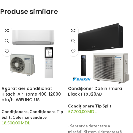
Produse similare
Aparat aer conditionat
Condiționer Daikin Emura
Hitachi Air Home 400, 12000
Black FTXJ20AB
btu/h, WiFi INCLUS
Condiționere Tip Split
Condiționere
,
Condiționere Tip
57.700,00
MDL
Split
,
Cele mai vândute
ADAUGĂ ÎN COȘ
18.500,00
MDL
- Senzor de detectare a
ADAUGĂ ÎN COȘ
mișcării. Sistemul detectează