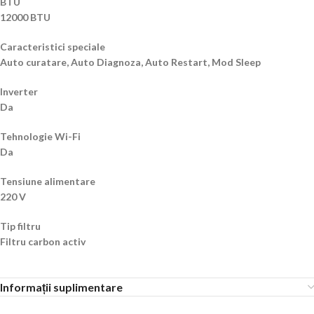
BTU
12000 BTU
Caracteristici speciale
Auto curatare, Auto Diagnoza, Auto Restart, Mod Sleep
Inverter
Da
Tehnologie Wi-Fi
Da
Tensiune alimentare
220 V
Tip filtru
Filtru carbon activ
Informații suplimentare