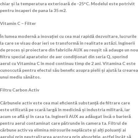
chiar și la temperatura exterioară de -25°C. Modelul este potrivit
pentru incaperi de pana la 35 m2.
Vitamin C – Filter
În lumea modernă a inovației cu cea mai rapidă dezvoltare, lucrurile
la care se visau doar ieri se transformă în realitate astăzi. Inginerii
de proces și proiectare din fabricile AUX au reușit să adauge un nou
filtru special aparatelor de aer condiționat din seria Q, sporind
aerul cu Vitamina C în mod continuu timp de 2 ani. Vitamina C este
cunoscută pentru efectul său benefic asupra pielii și ajută la crearea
unui mediu sănătos.
Filtru Carbon Activ
Cărbunele activ este cea mai eficientă substanță de filtrare care
este utilizată pe scară largă în medicină și industria militară, iar
acum se află și în casa ta. Inginerii AUX au adăugat încă o barieră
pentru aerul contaminat care pătrunde în camera ta. Filtrul de
cărbune activ va elimina mirosurile neplăcute și alți poluanți ai
aerului prin neutralizarea acestora prin absorbție, astfel încât să