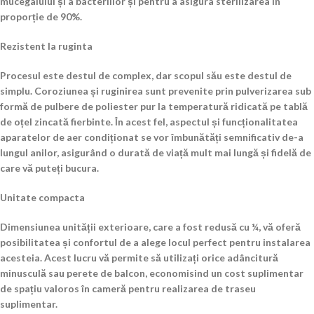
mucegaiului și a bacteriilor și pentru a asigura sterilizarea în
proporție de 90%.
Rezistent la ruginta
Procesul este destul de complex, dar scopul său este destul de
simplu. Coroziunea și ruginirea sunt prevenite prin pulverizarea sub
formă de pulbere de poliester pur la temperatură ridicată pe tablă
de oțel zincată fierbinte. În acest fel, aspectul și funcționalitatea
aparatelor de aer condiționat se vor îmbunătăți semnificativ de-a
lungul anilor, asigurând o durată de viață mult mai lungă și fidelă de
care vă puteți bucura.
Unitate compacta
Dimensiunea unității exterioare, care a fost redusă cu ¼, vă oferă
posibilitatea și confortul de a alege locul perfect pentru instalarea
acesteia. Acest lucru vă permite să utilizați orice adâncitură
minusculă sau perete de balcon, economisind un cost suplimentar
de spațiu valoros în cameră pentru realizarea de traseu
suplimentar.