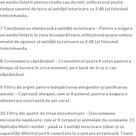
un mediu liniștit pentru studiu sau dormit, utilizatorul poate
reduce sunetul de lucru al unității interioare cu 3 dB (a) folosind
telecomanda.
7. Funcționarea silențioasă a unității exterioare – Pentru a asigura
un mediu liniștit în zona înconjurătoare, utilizatorul poate reduce
nivelul de zgomot al unității exterioare cu 3 dB (a) folosind
telecomanda.
8. Cronometru săptămânal – Cronometrul poate fi setat pentru a
începe să lucreze în orice moment, pe o bază de zi cu zi sau
săptămânal.
9. Filtru de argint pentru îndepărtarea alergenilor și purificarea
aerului – Captează alergeni, cum ar fi polenul, pentru a asigura o
alimentare constantă de aer curat.
10. Filtru din apatit de titan dezodorizant – Descompune
mirosurile neplăcute, cum ar fi tutunul și animalele de companie. 11.
Aplicație Multi-model – până la 5 unități interioare (chiar și cu
capacități diferite) pot fi conectate la o unitate exterioară. Toate