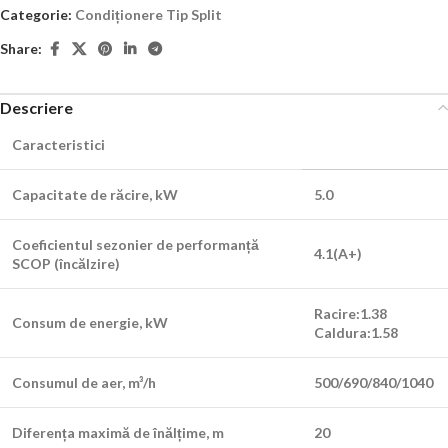
Categorie:
Condiționere Tip Split
Share:
Descriere
Caracteristici
Capacitate de răcire, kW
5.0
Coeficientul sezonier de performanță
4.1(A+)
SCOP (încălzire)
Racire:1.38
Consum de energie, kW
Caldura:1.58
Consumul de aer, m³/h
500/690/840/1040
Diferența maximă de înălțime, m
20