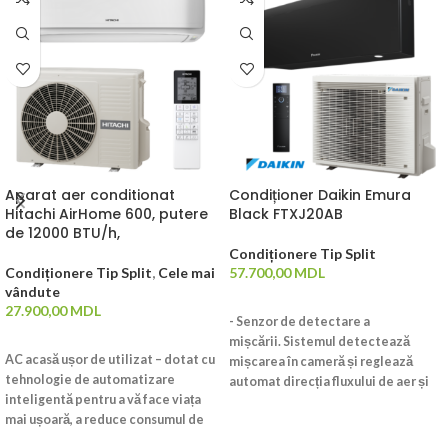
Aparat aer conditionat
Condiționer Daikin Emura
Hitachi AirHome 600, putere
Black FTXJ20AB
de 12000 BTU/h,
Condiționere Tip Split
Condiționere Tip Split
,
Cele mai
57.700,00
MDL
vândute
ADAUGĂ ÎN COȘ
27.900,00
MDL
- Senzor de detectare a
ADAUGĂ ÎN COȘ
mișcării. Sistemul detectează
AC acasă ușor de utilizat – dotat cu
mișcarea în cameră și reglează
tehnologie de automatizare
automat direcția fluxului de aer și
inteligentă pentru a vă face viața
temperatura pentru a evita
mai ușoară, a reduce consumul de
contactul direct cu oamenii.
energie și a îmbunătăți calitatea
Detectarea se efectuează în 2, 3