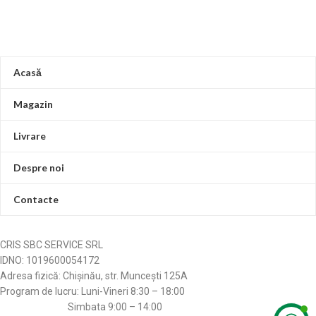
spatii cu multe zone discrete,
asigura o uniformitate.
inclusiv colturi si adancituri.
La unitatea de conducte pot fi
conectate mai multe prize pentru a
asigura o uniformitate.
Acasă
Magazin
Livrare
Despre noi
Contacte
CRIS SBC SERVICE SRL
IDNO: 1019600054172
Adresa fizică: Chișinău, str. Muncești 125A
Program de lucru: Luni-Vineri 8:30 – 18:00
Simbata 9:00 – 14:00