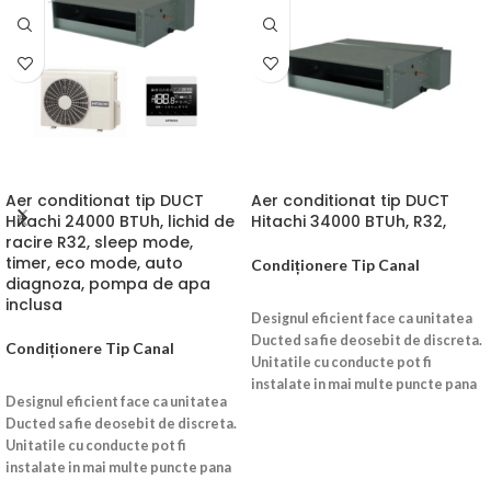
Aer conditionat tip DUCT
Aer conditionat tip DUCT
Hitachi 24000 BTUh, lichid de
Hitachi 34000 BTUh, R32,
racire R32, sleep mode,
timer, eco mode, auto
Condiționere Tip Canal
diagnoza, pompa de apa
CITEȘTE MAI MULT
inclusa
Designul eficient face ca unitatea
Ducted sa fie deosebit de discreta.
Condiționere Tip Canal
Unitatile cu conducte pot fi
CITEȘTE MAI MULT
instalate in mai multe puncte pana
Designul eficient face ca unitatea
la amanuntit aeriseste fiecare
Ducted sa fie deosebit de discreta.
parte a spatiului.
CONFORT
Unitatile cu conducte pot fi
Sistem de drenaj de protectie
instalate in mai multe puncte pana
durabil
la amanuntit aeriseste fiecare