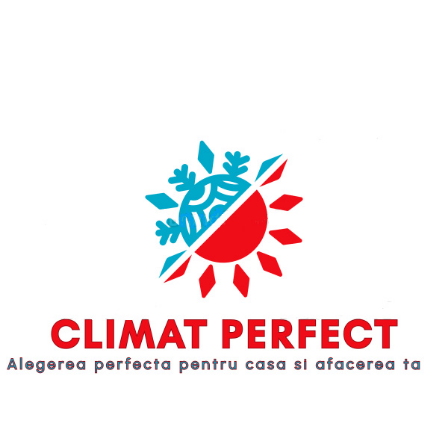
Designul special al tavii de
parte a spatiului.
CONFORT
scurgere face condens apa curge
Sistem de drenaj de protectie
lin, fara scurgeri de apa si previne
durabil
rugini.
Designul special al tavii de
Cand conducta de scurgere este
scurgere face condens apa curge
infundata si apa urca la a un anumit
lin, fara scurgeri de apa si previne
nivel, comutatorul de nivel al apei
rugini.
va pluti si va trimite semnal pentru
Cand conducta de scurgere este
a opri unitatea.
infundata si apa urca la a un anumit
Tava de scurgere incorporata
In
nivel, comutatorul de nivel al apei
comparatie cu designul tavii de
va pluti si va trimite semnal pentru
scurgere exterioare, noul
a opri unitatea.
incorporat tava de scurgere poate
Tava de scurgere incorporata
In
reduce aderenta prafului si poate
comparatie cu designul tavii de
evita apa scurgere.
FLEXIBILITATE
scurgere exterioare, noul
DE PROIECTARE
incorporat tava de scurgere poate
Gama ESP mare de pana la 120 Pa*
reduce aderenta prafului si poate
O gama larga de ESP inseamna ca
evita apa scurgere.
FLEXIBILITATE
PRIMAIRY este potrivit pentru
DE PROIECTARE
spatii cu multe zone discrete,
Gama ESP mare de pana la 120 Pa*
inclusiv colturi si adancituri.
O gama larga de ESP inseamna ca
La unitatea de conducte pot fi
PRIMAIRY este potrivit pentru
conectate mai multe prize pentru a