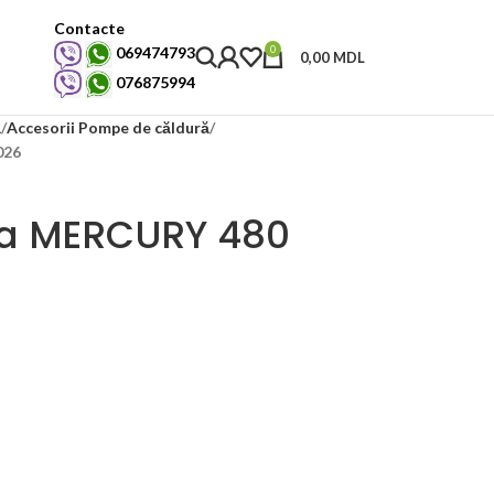
Contacte
0
069474793
0,00
MDL
076875994
ă
Accesorii Pompe de căldură
026
ea MERCURY 480