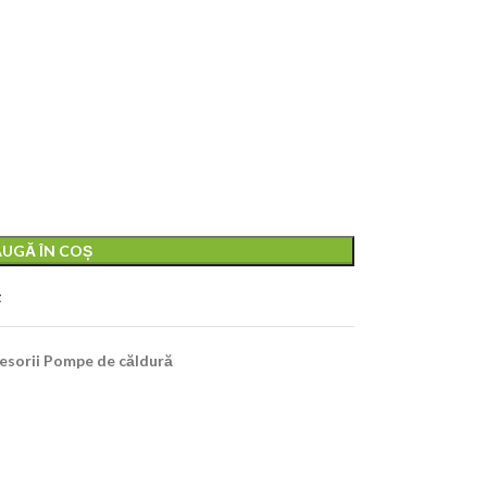
UGĂ ÎN COȘ
t
esorii Pompe de căldură