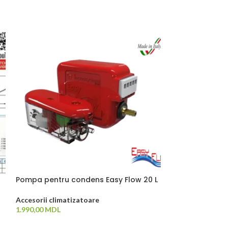
Pompa pentru condens Easy Flow 20 L
Pompa pentru c
Accesorii climatizatoare
Accesorii climat
1.990,00
MDL
1.615,50
MDL
ADAUGĂ ÎN COȘ
ADAUGĂ ÎN CO