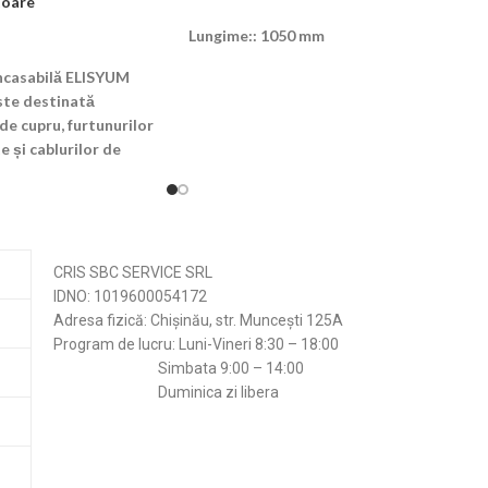
toare
ADAUGĂ ÎN COȘ
Lungime:: 1050 mm
încasabilă ELISYUM
te destinată
r de cupru, furtunurilor
 și cablurilor de
pentru unitățile de aer
realizată din plastic
 Cutia are mai multe
 de cupru și linia de
pot fi sparte după cum
CRIS SBC SERVICE SRL
nga, 3 dreapta, 4
IDNO: 1019600054172
te) Sunt furnizate două
Adresa fizică: Chișinău, str. Muncești 125A
ru fixarea cablurilor.
Program de lucru: Luni-Vineri 8:30 – 18:00
i cu priză a cutiei de
Simbata 9:00 – 14:00
revăzută cu suportul
Duminica zi libera
condens în stânga sau
facilita instalarea,
ste echipată cu o nivelă
porată.