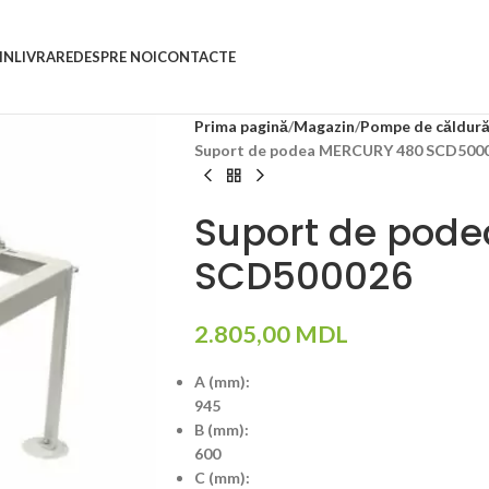
IN
LIVRARE
DESPRE NOI
CONTACTE
Prima pagină
Magazin
Pompe de căldur
Suport de podea MERCURY 480 SCD500
Suport de pod
SCD500026
2.805,00
MDL
A (mm):
945
B (mm):
600
C (mm):