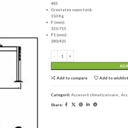
485
Greutatea suportată:
150 Kg
P (mm):
325/715
P1 (mm):
280/435
ADA
Add to compare
Add to wishlis
Categorii:
Accesorii climatizatoare
,
Acc
Share: