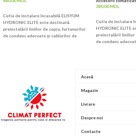
460,00
MDL
Accesorii climatiza
380,00
MDL
ADAUGĂ ÎN COȘ
Cutia de instalare încasabilă ELISYUM
ADAUGĂ ÎN COȘ
Cutia de instalare 
HYDRONIC ELITE este destinată
HYDRONIC ELITE es
preinstalării liniilor de cupru, furtunurilor
preinstalării liniilo
de condens adecvate și cablurilor de
de condens adecvate
conectare electrică pentru unitățile de aer
conectare electrică 
condiționat și este realizată din plastic
condiționat și este 
rezistent la impact. Cutia are mai multe
rezistent la impact.
intrări pentru liniile de cupru și linia de
intrări pentru liniile
electricitate, care pot fi sparte după cum
electricitate, care 
este necesar. (3 stânga, 3 dreapta, 4
Acasă
este necesar. (3 stâ
deasupra, 12 în spate) Sunt furnizate două
deasupra, 12 în spa
cleme de fixare pentru fixarea cablurilor.
Magazin
cleme de fixare pent
Evacuarea condensului cu priză a cutiei de
Evacuarea condensulu
instalare poate fi prevăzută cu suportul
Livrare
instalare poate fi p
pentru furtunul de condens în stânga sau
pentru furtunul de 
în dreapta. Pentru a facilita instalarea,
Despre noi
în dreapta. Pentru a 
cutia de instalare este echipată cu o nivelă
cutia de instalare e
cu bulă de aer încorporată.
Contacte
cu bulă de aer încor