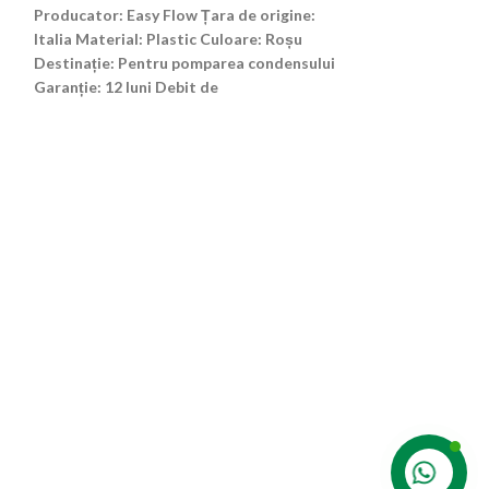
Producator: Easy Flow Țara de origine:
Producator: Easy
Italia Material: Plastic Culoare: Roșu
Italia Material: 
Destinație: Pentru pomparea condensului
Destinație: Pen
Garanție: 12 luni Debit de
Garanție: 12 luni