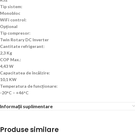
Tip sistem:
Monobloc
WiFi control:
Opțional
Tip compresor:
Twin Rotary DC Inverter
Cantitate refrigerant:
2,3 Kg
COP Max.:
4,43 W
Capacitatea de încălzire:
10,1 KW
Temperatura de funcționare:
-20°C – +46°C
Informații suplimentare
Produse similare