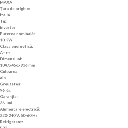
MAXA
Țara de origine:
Italia
Tip:
inverter
Puterea nominală:
10 KW
Clasa energetică:
A+++
Dimensiuni:
1047x456x936 mm
Culoarea:
alb
Greutatea:
96 Kg
Garanția:
36 luni
Alimentare electrică:
220-240 V, 50-60 Hz
Refrigerant:
R32