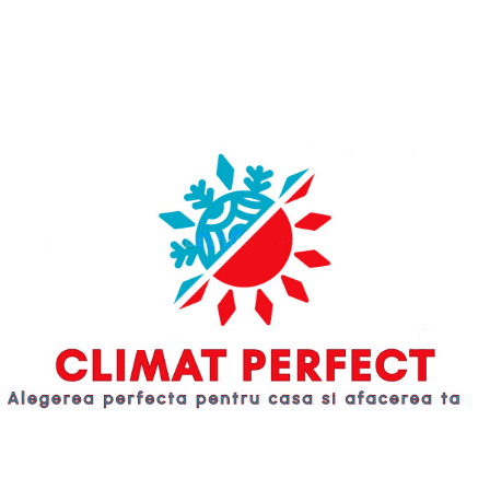
suplimentar al furnizării aerului
1206x878x445 mm
condiţionat în anotimpurile mai
Основной цвет:
calde. Cel mai redus consum de
белый
energie din lume - COP de până la
Вес:
4,88. Sistemele tip pompă de
134 Kg
caldură Estía pot fi utilizate în
Гарантия:
combinaţie cu diferite tipuri de
36 мес.
distribuitoare: radiatoare
Alimentare electrică:
existente cu temperatură redusă,
380 V
încălzire prin pardoseală sau
Putere sonoră dB(A):
ventiloconvectoare. Contribuie la
63 dB(A)
reducerea emisiilor de CO2 din
Refrigerant:
atmosferă. Telecomanda este
R32
proiectată pentru a fi simplă,
Cantitate refrigerant:
intuitivă şi uşor de utilizat.
1,6 Kg
Inverterele Toshiba folosesc noua
COP Max.:
unitate de acţionare inteligentă,
4,82 W
care asigură o gamă extinsă de
Capacitatea de încălzire:
frecvenţe şi tensiuni. Apă caldă
12 KW
menajeră de la +40°C la +75°C. Sunt
Temperatura de funcționare:
disponibile sisteme monofazate şi
-25°C - +48°C
trifazate.
Panou de control:
Da