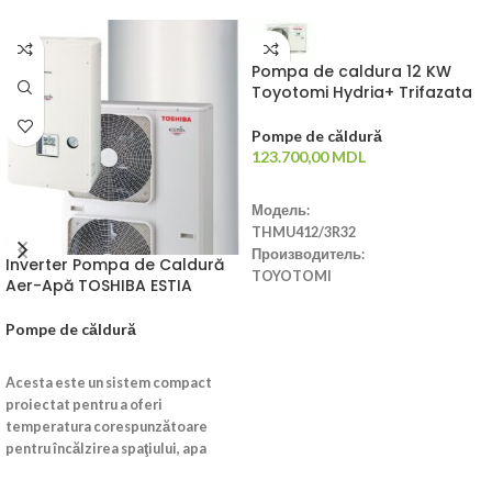
Pompa de caldura 12 KW
Toyotomi Hydria+ Trifazata
Pompe de căldură
123.700,00
MDL
ADAUGĂ ÎN COȘ
Модель:
THMU412/3R32
Производитель:
Inverter Pompa de Caldură
TOYOTOMI
Aer-Apă TOSHIBA ESTIA
Страна производства:
Китай
Pompe de căldură
Тип:
CITEȘTE MAI MULT
Monobloc
Acesta este un sistem compact
Производительность:
proiectat pentru a oferi
12 KW
temperatura corespunzătoare
Класс энергоэффективности:
pentru încălzirea spaţiului, apa
A+++
caldă menajeră şi cu avantajul
Dimensiuni: