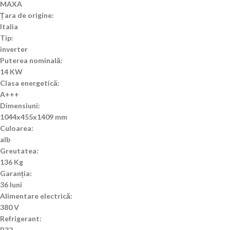
MAXA
Țara de origine:
Italia
Tip:
inverter
Puterea nominală:
14 KW
Clasa energetică:
A+++
Dimensiuni:
1044x455x1409 mm
Culoarea:
alb
Greutatea:
136 Kg
Garanția:
36 luni
Alimentare electrică:
380 V
Refrigerant:
R32