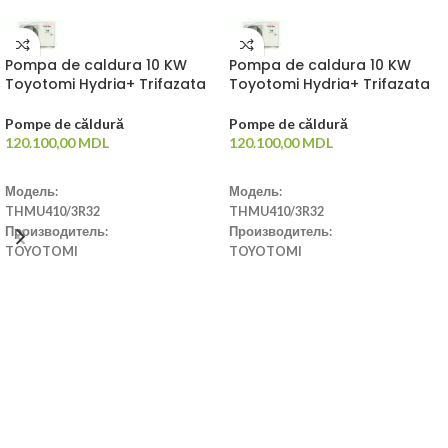
Pompa de caldura 10 KW
Pompa de caldura 10 KW
Toyotomi Hydria+ Trifazata
Toyotomi Hydria+ Trifazata
Pompe de căldură
Pompe de căldură
120.100,00
MDL
120.100,00
MDL
ADAUGĂ ÎN COȘ
ADAUGĂ ÎN COȘ
Модель:
Модель:
THMU410/3R32
THMU410/3R32
Производитель:
Производитель:
TOYOTOMI
TOYOTOMI
Страна производства:
Страна производства:
Китай
Китай
Тип:
Тип:
Monobloc
Monobloc
Производительность:
Производительность:
10 KW
10 KW
Класс энергоэффективности:
Класс энергоэффективности:
A+++
A+++
Dimensiuni:
Dimensiuni: