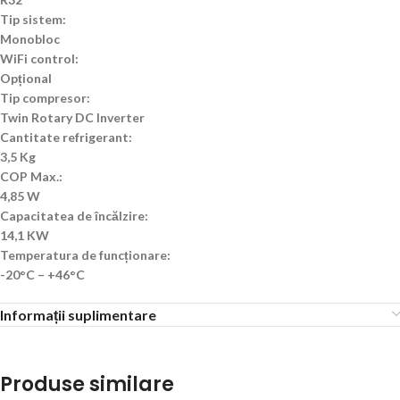
Tip sistem:
Monobloc
WiFi control:
Opțional
Tip compresor:
Twin Rotary DC Inverter
Cantitate refrigerant:
3,5 Kg
COP Max.:
4,85 W
Capacitatea de încălzire:
14,1 KW
Temperatura de funcționare:
-20°C – +46°C
Informații suplimentare
Produse similare