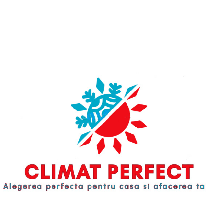
1206x878x445 mm
1206x878x445 mm
Основной цвет:
Основной цвет:
белый
белый
Вес:
Вес:
134 Kg
134 Kg
Гарантия:
Гарантия:
36 мес.
36 мес.
Alimentare electrică:
Alimentare electrică:
380 V
380 V
Putere sonoră dB(A):
Putere sonoră dB(A):
52 dB(A)
52 dB(A)
Refrigerant:
Refrigerant:
R32
R32
Cantitate refrigerant:
Cantitate refrigerant:
1,6 Kg
1,6 Kg
COP Max.:
COP Max.:
4,95 W
4,95 W
Capacitatea de încălzire:
Capacitatea de încălzire:
10,2 KW
10,2 KW
Temperatura de funcționare:
Temperatura de funcționare:
-25°C - +48°C
-25°C - +48°C
Panou de control:
Panou de control:
Da
Da