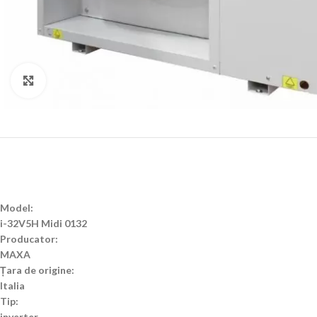
Click to enlarge
Model:
i-32V5H Midi 0132
Producator:
MAXA
Țara de origine:
Italia
Tip:
inverter