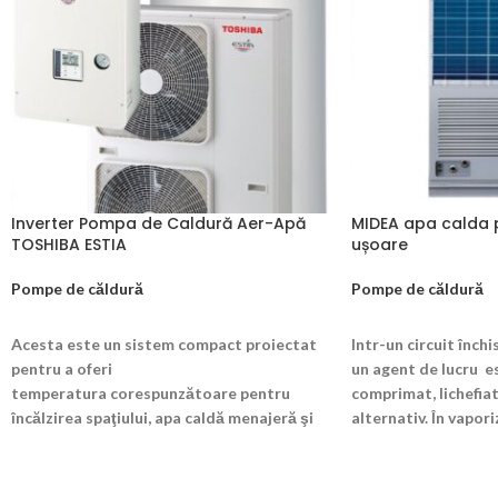
Inverter Pompa de Caldură Aer-Apă
MIDEA apa calda 
TOSHIBA ESTIA
ușoare
Pompe de căldură
Pompe de căldură
CITEȘTE MAI MULT
CITEȘTE MAI MUL
Acesta este un sistem compact proiectat
Intr-un circuit închi
pentru a oferi
un agent de lucru e
temperatura corespunzătoare pentru
comprimat, lichefiat
încălzirea spaţiului, apa caldă menajeră şi
alternativ. În vapori
cu avantajul suplimentar al furnizării
frigorific în stare li
aerului condiţionat în anotimpurile mai
joasă. Acesta are o
calde. Cel mai redus consum de energie din
decât temperatura s