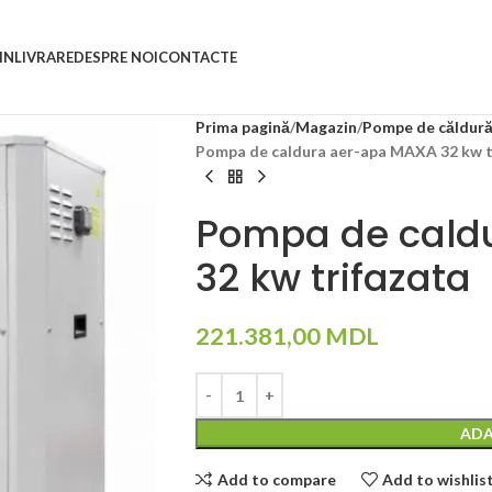
IN
LIVRARE
DESPRE NOI
CONTACTE
Prima pagină
Magazin
Pompe de căldur
Pompa de caldura aer-apa MAXA 32 kw t
Pompa de cald
32 kw trifazata
221.381,00
MDL
ADA
Add to compare
Add to wishlis