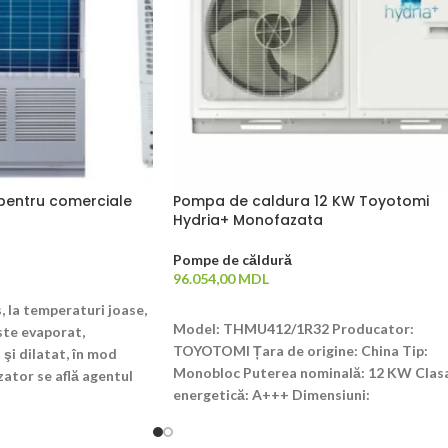
pentru comerciale
Pompa de caldura 12 KW Toyotomi
Hydria+ Monofazata
Pompe de căldură
96.054,00
MDL
T
s, la temperaturi joase,
ADAUGĂ ÎN COȘ
Model: THMU412/1R32 Producator:
ste evaporat,
TOYOTOMI Țara de origine: China Tip:
 şi dilatat, în mod
Monobloc Puterea nominală: 12 KW Clas
zator se află agentul
energetică: A+++ Dimensiuni:
chidă la o presiune
1206x878x445 mm
 temperatură mai mică
ursei de căldură.