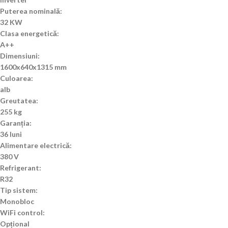
Puterea nominală:
32 KW
Clasa energetică:
A++
Dimensiuni:
1600x640x1315 mm
Culoarea:
alb
Greutatea:
255 kg
Garanția:
36 luni
Alimentare electrică:
380 V
Refrigerant:
R32
Tip sistem:
Monobloc
WiFi control:
Opțional