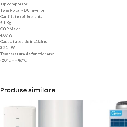
Tip compresor:
Twin Rotary DC Inverter
Cantitate refrigerant:
5.1 Kg
COP Max.:
4.09 W
Capacitatea de încălzire:
32,1 kW
Temperatura de funcționare:
-20°C – +46°C
Produse similare