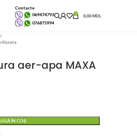
Contacte
0
069474793
0,00
MDL
076875994
ă
rifazata
ura aer-apa MAXA
UGĂ ÎN COȘ
t