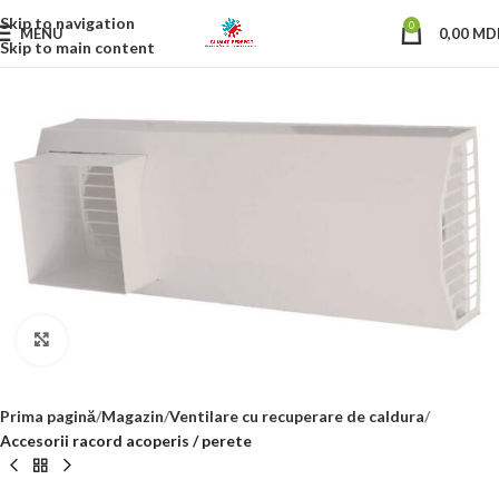
Skip to navigation
0
MENU
0,00
MD
Skip to main content
Click to enlarge
Prima pagină
Magazin
Ventilare cu recuperare de caldura
Accesorii racord acoperis / perete