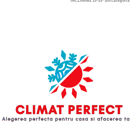
INCLINARE 15-55° din categoria
acoperiș. În
Accesorii racord acoperis / perete