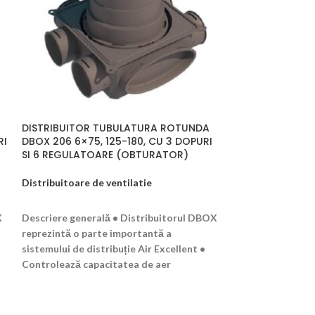
DISTRIBUITOR TUBULATURA ROTUNDA
DISTRIBUITOR 
RI
DBOX 206 6×75, 125-180, CU 3 DOPURI
DBOX 216V 16×7
SI 6 REGULATOARE (OBTURATOR)
SI 16 REGULAT
Distribuitoare de ventilatie
Distribuitoare d
CITEȘTE MAI MULT
CITEȘTE MAI M
X
Descriere generală • Distribuitorul DBOX
Descriere genera
reprezintă o parte importantă a
reprezintă o par
sistemului de distribuție Air Excellent •
sistemului de dis
Controlează capacitatea de aer
Controlează cap