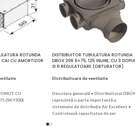
BULATURA ROTUNDA
DISTRIBUITOR TUBULATURA ROTUNDA
18 CAI CU AMORTIZOR
DBOX 206 6×75, 125 INLINE, CU 3 DOPU
SI 6 REGULATOARE (OBTURATOR)
ntilatie
Distribuitoare de ventilatie
T
CITEȘTE MAI MULT
GOMOT CU
Descriere generală • Distribuitorul DBO
75 (SKY300)
reprezintă o parte importantă a
sistemului de distribuție Air Excellent •
Controlează capacitatea de aer