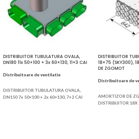
DISTRIBUITOR TUBULATURA OVALA,
DISTRIBUITOR TU
DN180 11x 50×100 + 3x 60×130, 11+3 CAI
18×75 (SKY300), 
DE ZGOMOT
Distribuitoare de ventilatie
Distribuitoare de ve
CITEȘTE MAI MULT
DISTRIBUITOR TUBULATURA OVALA,
CITEȘTE MAI MUL
AMORTIZOR DE Z
DN150 7x 50×100 + 2x 60×130, 7+2 CAI
DISTRIBUITOR 18X 