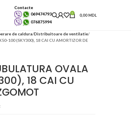
Contacte
0
069474793
0,00
MDL
076875994
perare de caldura
Distribuitoare de ventilatie
0-100 (SKY300), 18 CAI CU AMORTIZOR DE
TUBULATURA OVALA
300), 18 CAI CU
 ZGOMOT
t