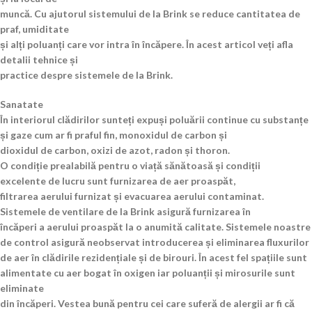
muncă. Cu ajutorul sistemului de la Brink se reduce cantitatea de
praf, umiditate
și alți poluanți care vor intra în încăpere. În acest articol veți afla
detalii tehnice și
practice despre sistemele de la Brink.
Sanatate
În interiorul clădirilor sunteți expuși poluării continue cu substanțe
și gaze cum ar fi praful fin, monoxidul de carbon și
dioxidul de carbon, oxizi de azot, radon și thoron.
O condiție prealabilă pentru o viață sănătoasă și condiții
excelente de lucru sunt furnizarea de aer proaspăt,
filtrarea aerului furnizat și evacuarea aerului contaminat.
Sistemele de ventilare de la Brink asigură furnizarea în
încăperi a aerului proaspăt la o anumită calitate. Sistemele noastre
de control asigură neobservat introducerea și eliminarea fluxurilor
de aer în clădirile rezidențiale și de birouri. În acest fel spațiile sunt
alimentate cu aer bogat în oxigen iar poluanții și mirosurile sunt
eliminate
din încăperi. Vestea bună pentru cei care suferă de alergii ar fi că