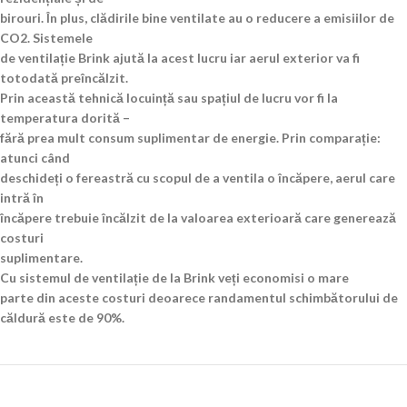
birouri. În plus, clădirile bine ventilate au o reducere a emisiilor de
CO2. Sistemele
de ventilație Brink ajută la acest lucru iar aerul exterior va fi
totodată preîncălzit.
Prin această tehnică locuință sau spațiul de lucru vor fi la
temperatura dorită –
fără prea mult consum suplimentar de energie. Prin comparație:
atunci când
deschideți o fereastră cu scopul de a ventila o încăpere, aerul care
intră în
încăpere trebuie încălzit de la valoarea exterioară care generează
costuri
suplimentare.
Cu sistemul de ventilație de la Brink veți economisi o mare
parte din aceste costuri deoarece randamentul schimbătorului de
căldură este de 90%.