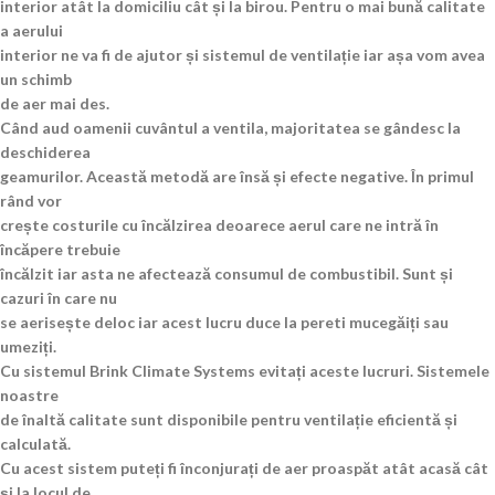
interior atât la domiciliu cât și la birou. Pentru o mai bună calitate
a aerului
interior ne va fi de ajutor și sistemul de ventilație iar așa vom avea
un schimb
de aer mai des.
Când aud oamenii cuvântul a ventila, majoritatea se gândesc la
deschiderea
geamurilor. Această metodă are însă și efecte negative. În primul
rând vor
crește costurile cu încălzirea deoarece aerul care ne intră în
încăpere trebuie
încălzit iar asta ne afectează consumul de combustibil. Sunt și
cazuri în care nu
se aerisește deloc iar acest lucru duce la pereti mucegăiți sau
umeziți.
Cu sistemul Brink Climate Systems evitați aceste lucruri. Sistemele
noastre
de înaltă calitate sunt disponibile pentru ventilație eficientă și
calculată.
Cu acest sistem puteți fi înconjurați de aer proaspăt atât acasă cât
și la locul de