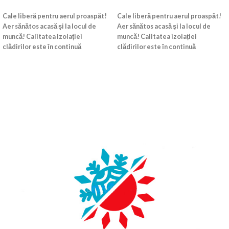
CITEȘTE MAI MULT
CITEȘTE MAI MULT
Cale liberă pentru aerul proaspăt!
Cale liberă pentru aerul proaspăt!
Aer sănătos acasă şi la locul de
Aer sănătos acasă şi la locul de
muncă! Calitatea izolației
muncă! Calitatea izolației
clădirilor este în continuă
clădirilor este în continuă
creștere.
creștere.