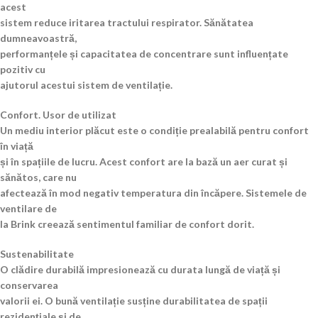
acest
sistem reduce iritarea tractului respirator. Sănătatea
dumneavoastră,
performanțele și capacitatea de concentrare sunt influențate
pozitiv cu
ajutorul acestui sistem de ventilație.
Confort. Usor de utilizat
Un mediu interior plăcut este o condiție prealabilă pentru confort
în viață
și în spațiile de lucru. Acest confort are la bază un aer curat și
sănătos, care nu
afectează în mod negativ temperatura din încăpere. Sistemele de
ventilare de
la Brink creează sentimentul familiar de confort dorit.
Sustenabilitate
O clădire durabilă impresionează cu durata lungă de viață și
conservarea
valorii ei. O bună ventilație susține durabilitatea de spații
rezidențiale și de