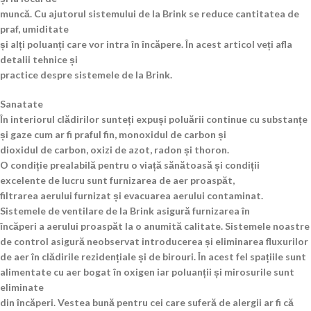
muncă. Cu ajutorul sistemului de la Brink se reduce cantitatea de
praf, umiditate
și alți poluanți care vor intra în încăpere. În acest articol veți afla
detalii tehnice și
practice despre sistemele de la Brink.
Sanatate
În interiorul clădirilor sunteți expuși poluării continue cu substanțe
și gaze cum ar fi praful fin, monoxidul de carbon și
dioxidul de carbon, oxizi de azot, radon și thoron.
O condiție prealabilă pentru o viață sănătoasă și condiții
excelente de lucru sunt furnizarea de aer proaspăt,
filtrarea aerului furnizat și evacuarea aerului contaminat.
Sistemele de ventilare de la Brink asigură furnizarea în
încăperi a aerului proaspăt la o anumită calitate. Sistemele noastre
de control asigură neobservat introducerea și eliminarea fluxurilor
de aer în clădirile rezidențiale și de birouri. În acest fel spațiile sunt
alimentate cu aer bogat în oxigen iar poluanții și mirosurile sunt
eliminate
din încăperi. Vestea bună pentru cei care suferă de alergii ar fi că