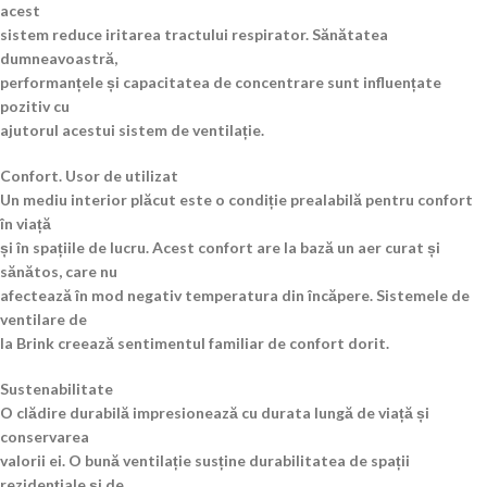
acest
sistem reduce iritarea tractului respirator. Sănătatea
dumneavoastră,
performanțele și capacitatea de concentrare sunt influențate
pozitiv cu
ajutorul acestui sistem de ventilație.
Confort. Usor de utilizat
Un mediu interior plăcut este o condiție prealabilă pentru confort
în viață
și în spațiile de lucru. Acest confort are la bază un aer curat și
sănătos, care nu
afectează în mod negativ temperatura din încăpere. Sistemele de
ventilare de
la Brink creează sentimentul familiar de confort dorit.
Sustenabilitate
O clădire durabilă impresionează cu durata lungă de viață și
conservarea
valorii ei. O bună ventilație susține durabilitatea de spații
rezidențiale și de