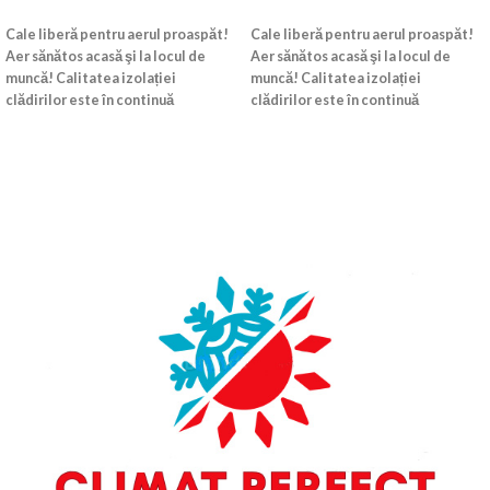
CITEȘTE MAI MULT
CITEȘTE MAI MULT
Cale liberă pentru aerul proaspăt!
Cale liberă pentru aerul proaspăt!
Aer sănătos acasă şi la locul de
Aer sănătos acasă şi la locul de
muncă! Calitatea izolației
muncă! Calitatea izolației
clădirilor este în continuă
clădirilor este în continuă
creștere.
creștere.