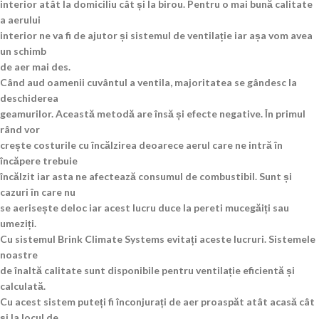
interior atât la domiciliu cât și la birou. Pentru o mai bună calitate
a aerului
interior ne va fi de ajutor și sistemul de ventilație iar așa vom avea
un schimb
de aer mai des.
Când aud oamenii cuvântul a ventila, majoritatea se gândesc la
deschiderea
geamurilor. Această metodă are însă și efecte negative. În primul
rând vor
crește costurile cu încălzirea deoarece aerul care ne intră în
încăpere trebuie
încălzit iar asta ne afectează consumul de combustibil. Sunt și
cazuri în care nu
se aerisește deloc iar acest lucru duce la pereti mucegăiți sau
umeziți.
Cu sistemul Brink Climate Systems evitați aceste lucruri. Sistemele
noastre
de înaltă calitate sunt disponibile pentru ventilație eficientă și
calculată.
Cu acest sistem puteți fi înconjurați de aer proaspăt atât acasă cât
și la locul de