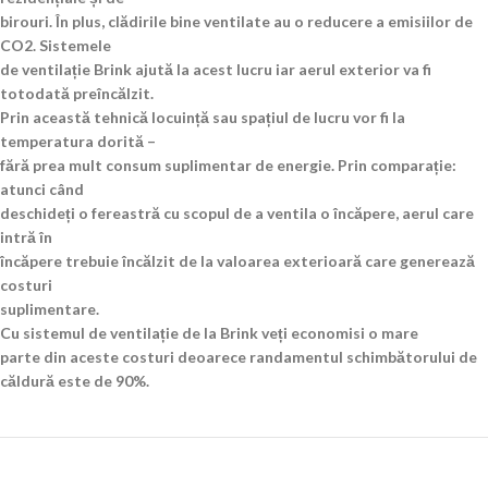
birouri. În plus, clădirile bine ventilate au o reducere a emisiilor de
CO2. Sistemele
de ventilație Brink ajută la acest lucru iar aerul exterior va fi
totodată preîncălzit.
Prin această tehnică locuință sau spațiul de lucru vor fi la
temperatura dorită –
fără prea mult consum suplimentar de energie. Prin comparație:
atunci când
deschideți o fereastră cu scopul de a ventila o încăpere, aerul care
intră în
încăpere trebuie încălzit de la valoarea exterioară care generează
costuri
suplimentare.
Cu sistemul de ventilație de la Brink veți economisi o mare
parte din aceste costuri deoarece randamentul schimbătorului de
căldură este de 90%.