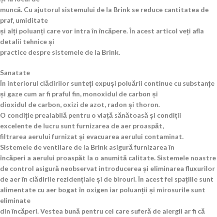
muncă. Cu ajutorul sistemului de la Brink se reduce cantitatea de
praf, umiditate
și alți poluanți care vor intra în încăpere. În acest articol veți afla
detalii tehnice și
practice despre sistemele de la Brink.
Sanatate
În interiorul clădirilor sunteți expuși poluării continue cu substanțe
și gaze cum ar fi praful fin, monoxidul de carbon și
dioxidul de carbon, oxizi de azot, radon și thoron.
O condiție prealabilă pentru o viață sănătoasă și condiții
excelente de lucru sunt furnizarea de aer proaspăt,
filtrarea aerului furnizat și evacuarea aerului contaminat.
Sistemele de ventilare de la Brink asigură furnizarea în
încăperi a aerului proaspăt la o anumită calitate. Sistemele noastre
de control asigură neobservat introducerea și eliminarea fluxurilor
de aer în clădirile rezidențiale și de birouri. În acest fel spațiile sunt
alimentate cu aer bogat în oxigen iar poluanții și mirosurile sunt
eliminate
din încăperi. Vestea bună pentru cei care suferă de alergii ar fi că