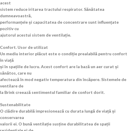
acest
sistem reduce iritarea tractului respirator. Sănătatea
dumneavoastră,
performanțele și capacitatea de concentrare sunt influențate
pozitiv cu
ajutorul acestui sistem de ventilație.
Confort. Usor de utilizat
Un mediu interior plăcut este o condiție prealabilă pentru confort
în viață
și în spațiile de lucru. Acest confort are la bază un aer curat și
sănătos, care nu
afectează în mod negativ temperatura din încăpere. Sistemele de
ventilare de
la Brink creează sentimentul familiar de confort dorit.
Sustenabilitate
O clădire durabilă impresionează cu durata lungă de viață și
conservarea
valorii ei. O bună ventilație susține durabilitatea de spații
rezidențiale și de