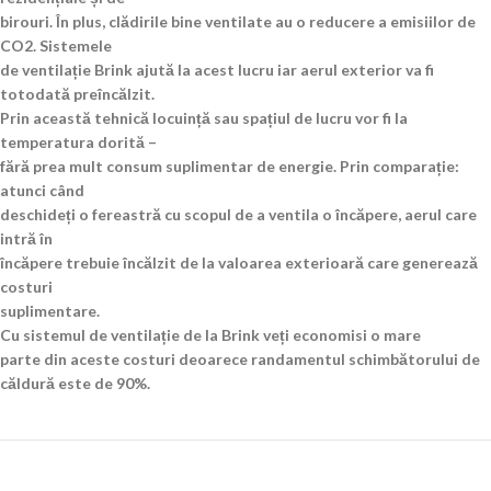
birouri. În plus, clădirile bine ventilate au o reducere a emisiilor de
CO2. Sistemele
de ventilație Brink ajută la acest lucru iar aerul exterior va fi
totodată preîncălzit.
Prin această tehnică locuință sau spațiul de lucru vor fi la
temperatura dorită –
fără prea mult consum suplimentar de energie. Prin comparație:
atunci când
deschideți o fereastră cu scopul de a ventila o încăpere, aerul care
intră în
încăpere trebuie încălzit de la valoarea exterioară care generează
costuri
suplimentare.
Cu sistemul de ventilație de la Brink veți economisi o mare
parte din aceste costuri deoarece randamentul schimbătorului de
căldură este de 90%.