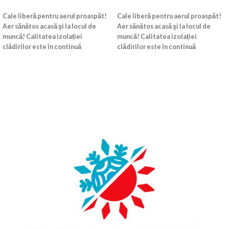
CITEȘTE MAI MULT
CITEȘTE MAI MULT
Cale liberă pentru aerul proaspăt!
Cale liberă pentru aerul proaspăt!
Aer sănătos acasă şi la locul de
Aer sănătos acasă şi la locul de
muncă! Calitatea izolației
muncă! Calitatea izolației
clădirilor este în continuă
clădirilor este în continuă
creștere.
creștere.