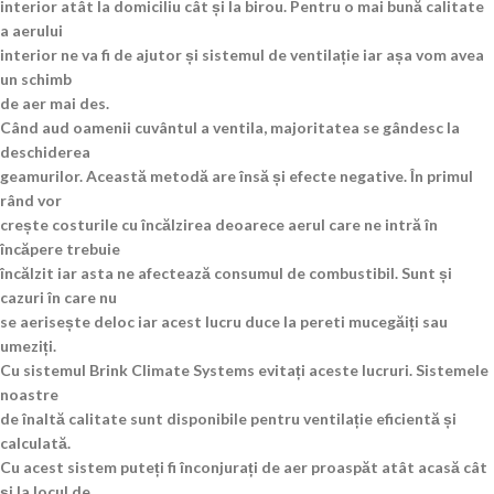
interior atât la domiciliu cât și la birou. Pentru o mai bună calitate
a aerului
interior ne va fi de ajutor și sistemul de ventilație iar așa vom avea
un schimb
de aer mai des.
Când aud oamenii cuvântul a ventila, majoritatea se gândesc la
deschiderea
geamurilor. Această metodă are însă și efecte negative. În primul
rând vor
crește costurile cu încălzirea deoarece aerul care ne intră în
încăpere trebuie
încălzit iar asta ne afectează consumul de combustibil. Sunt și
cazuri în care nu
se aerisește deloc iar acest lucru duce la pereti mucegăiți sau
umeziți.
Cu sistemul Brink Climate Systems evitați aceste lucruri. Sistemele
noastre
de înaltă calitate sunt disponibile pentru ventilație eficientă și
calculată.
Cu acest sistem puteți fi înconjurați de aer proaspăt atât acasă cât
și la locul de