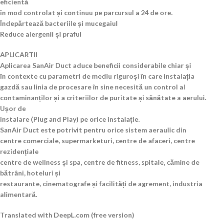
eficientă
în mod controlat și continuu pe parcursul a 24 de ore.
Îndepărtează bacteriile și mucegaiul
Reduce alergenii și praful
APLICARTII
Aplicarea SanAir Duct aduce beneficii considerabile chiar și
în contexte cu parametri de mediu riguroși în care instalația
gazdă sau linia de procesare în sine necesită un control al
contaminanților și a criteriilor de puritate și sănătate a aerului.
Ușor de
instalare (Plug and Play) pe orice instalație.
SanAir Duct este potrivit pentru orice sistem aeraulic din
centre comerciale, supermarketuri, centre de afaceri, centre
rezidențiale
centre de wellness și spa, centre de fitness, spitale, cămine de
bătrâni, hoteluri și
restaurante, cinematografe și facilități de agrement, industria
alimentară.
Translated with DeepL.com (free version)