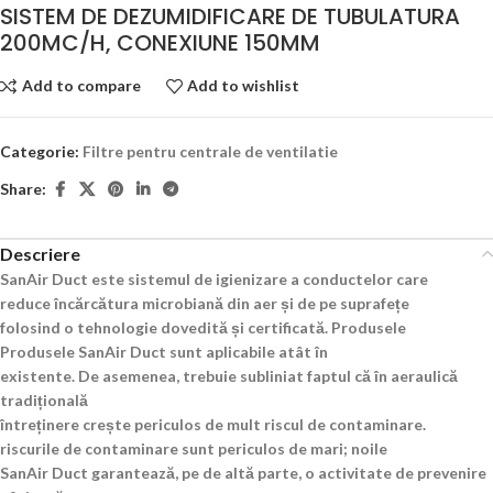
SISTEM DE DEZUMIDIFICARE DE TUBULATURA
200MC/H, CONEXIUNE 150MM
Add to compare
Add to wishlist
Categorie:
Filtre pentru centrale de ventilatie
Share:
Descriere
SanAir Duct este sistemul de igienizare a conductelor care
reduce încărcătura microbiană din aer și de pe suprafețe
folosind o tehnologie dovedită și certificată. Produsele
Produsele SanAir Duct sunt aplicabile atât în
existente. De asemenea, trebuie subliniat faptul că în aeraulică
tradițională
întreținere crește periculos de mult riscul de contaminare.
riscurile de contaminare sunt periculos de mari; noile
SanAir Duct garantează, pe de altă parte, o activitate de prevenire