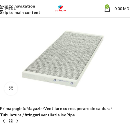
Skip to navigation
0
MENU
0,00
MD
Skip to main content
Click to enlarge
Prima pagină
Magazin
Ventilare cu recuperare de caldura
Tubulatura / fitinguri ventilatie IsoPipe