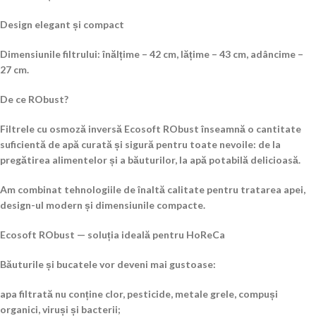
Design elegant și compact
Dimensiunile filtrului: înălțime – 42 cm, lățime – 43 cm, adâncime –
27 cm.
De ce RObust?
Filtrele cu osmoză inversă Ecosoft RObust înseamnă o cantitate
suficientă de apă curată și sigură pentru toate nevoile: de la
pregătirea alimentelor și a băuturilor, la apă potabilă delicioasă.
Am combinat tehnologiile de înaltă calitate pentru tratarea apei,
design-ul modern și dimensiunile compacte.
Ecosoft RObust — soluția ideală pentru HoReCa
Băuturile și bucatele vor deveni mai gustoase:
apa filtrată nu conține clor, pesticide, metale grele, compuși
organici, viruși și bacterii;