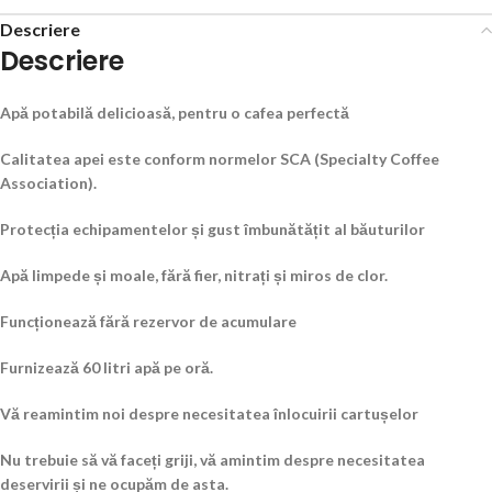
Descriere
Descriere
Apă potabilă delicioasă, pentru o cafea perfectă
Calitatea apei este conform normelor SCA (Specialty Coffee
Association).
Protecția echipamentelor și gust îmbunătățit al băuturilor
Apă limpede și moale, fără fier, nitrați și miros de clor.
Funcționează fără rezervor de acumulare
Furnizează 60 litri apă pe oră.
Vă reamintim noi despre necesitatea înlocuirii cartușelor
Nu trebuie să vă faceți griji, vă amintim despre necesitatea
deservirii și ne ocupăm de asta.