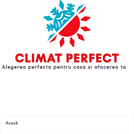
TEMPERATURA
AMBIENTULUI
+5 .. +40
RANDAMENT
10 - 20
[°C]
[%]
RANDAMENT
TEMPERATURA
10 - 20
[%]
AMBIENTULUI
+5 .. +40
[°C]
RACORD
INTRARE APA
1/2
RACORD
RECE [toli]
INTRARE APA
1/2
RECE [toli]
DIMENSIUNI
410 x 455
FILTRU ( l x h x w )
DIMENSIUNI
x 195
410 x 455
[mm]
FILTRU ( l x h x w )
x 195
[mm]
DIMENSIUNI VAS
260 x 350
( l x h x w ) [mm]
x 260
DIMENSIUNI VAS
260 x 350
( l x h x w ) [mm]
x 250
Acasă