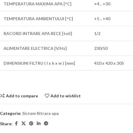
TEMPERATURA MAXIMA APA [°C]
+4 .. +30
TEMPERATURA AMBIENTULUI [°C]
+5 .. +40
RACORD INTRARE APA RECE [toli]
1/2
ALIMENTARE ELECTRICA [V/Hz]
230/50
DIMENSIUNI FILTRU ( l x h x w ) [mm]
410 x 420 x 305
Add to compare
Add to wishlist
Categorie:
Sistem filtrare apa
Share: