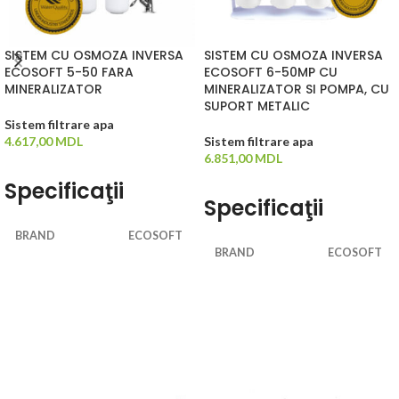
SISTEM CU OSMOZA INVERSA
SISTEM CU OSMOZA INVERSA
ECOSOFT 5-50 FARA
ECOSOFT 6-50MP CU
MINERALIZATOR
MINERALIZATOR SI POMPA, CU
SUPORT METALIC
Sistem filtrare apa
4.617,00
MDL
Sistem filtrare apa
6.851,00
MDL
ADAUGĂ ÎN COȘ
Specificaţii
ADAUGĂ ÎN COȘ
Specificaţii
BRAND
ECOSOFT
BRAND
ECOSOFT
PRESIUNE DE
3 - 6
LUCRU [bar]
PRESIUNE DE
2 - 4,5
LUCRU [bar]
TEMPERATURA
MAXIMA APA
+4 .. +30
TEMPERATURA
[°C]
MAXIMA APA
+4 .. +30
[°C]