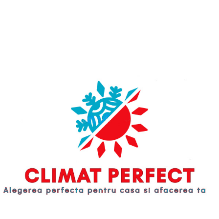
Cu un debit maxim de până la 200
m³/h, EASE 200 este un dispozitiv
extrem de eficient pentru
apartamentele de dimensiuni mici.
Dimensiunile compacte permit
instalarea, de exemplu, într-un
dulap de bucătărie sau dulap.
Bypass-ul integrat, care face parte
din echipamentul standard, asigură
un confort excelent chiar și în
perioada verii. Dispozitivele din
familia de produse EASE sunt
potrivite pentru instalare în clădiri
înalte datorită capacității lor
ridicate de presiune. Disponibil în