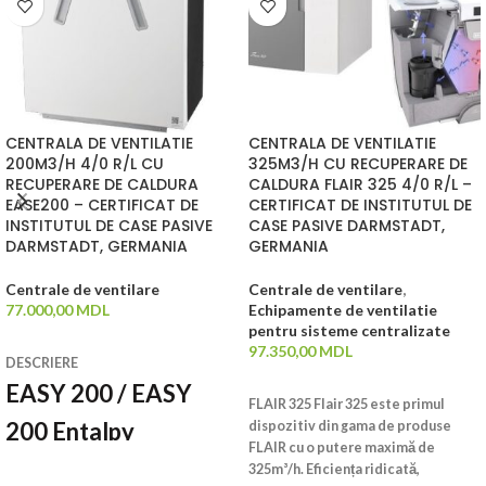
CENTRALA DE VENTILATIE
CENTRALA DE VENTILATIE
200M3/H 4/0 R/L CU
325M3/H CU RECUPERARE DE
RECUPERARE DE CALDURA
CALDURA FLAIR 325 4/0 R/L –
EASE200 – CERTIFICAT DE
CERTIFICAT DE INSTITUTUL DE
INSTITUTUL DE CASE PASIVE
CASE PASIVE DARMSTADT,
DARMSTADT, GERMANIA
GERMANIA
Centrale de ventilare
Centrale de ventilare
,
77.000,00
MDL
Echipamente de ventilatie
pentru sisteme centralizate
ADAUGĂ ÎN COȘ
97.350,00
MDL
DESCRIERE
ADAUGĂ ÎN COȘ
EASY 200 / EASY
FLAIR 325 Flair 325 este primul
200 Entalpy
dispozitiv din gama de produse
FLAIR cu o putere maximă de
325m³/h. Eficiența ridicată,