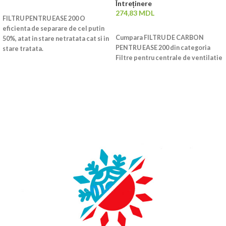
Întreținere
CITEȘTE MAI MULT
274,83
MDL
FILTRU PENTRU EASE 200 O
ADAUGĂ ÎN COȘ
eficienta de separare de cel putin
Cumpara FILTRU DE CARBON
50%, atat in stare netratata cat si in
PENTRU EASE 200 din categoria
stare tratata.
Filtre pentru centrale de ventilatie