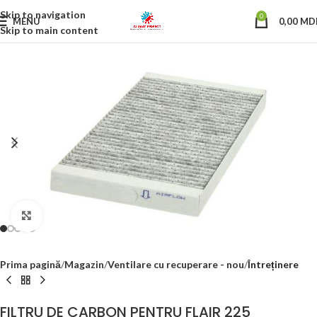
Skip to navigation
0
MENU
0,00
MD
Skip to main content
Click to enlarge
Prima pagină
Magazin
Ventilare cu recuperare - nou
Întreținere
FILTRU DE CARBON PENTRU FLAIR 225