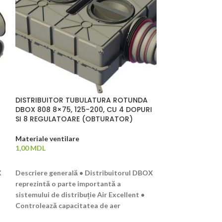
DISTRIBUITOR TUBULATURA ROTUNDA
DISTRIBUITOR 
I
DBOX 808 8×75, 125-200, CU 4 DOPURI
DBOX 816 16×75
SI 8 REGULATOARE (OBTURATOR)
SI 16 REGULAT
Materiale ventilare
Materiale ventil
1,00
MDL
1,00
MDL
ADAUGĂ ÎN COȘ
ADAUGĂ ÎN CO
X
Descriere generală • Distribuitorul DBOX
Descriere genera
reprezintă o parte importantă a
reprezintă o par
sistemului de distribuție Air Excellent •
sistemului de dis
Controlează capacitatea de aer
Controlează cap