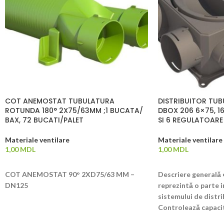
COT ANEMOSTAT TUBULATURA
DISTRIBUITOR TU
ROTUNDA 180° 2X75/63MM ;1 BUCATA/
DBOX 206 6×75, 16
BAX, 72 BUCATI/PALET
SI 6 REGULATOAR
Materiale ventilare
Materiale ventilare
1,00
MDL
1,00
MDL
ADAUGĂ ÎN COȘ
ADAUGĂ ÎN COȘ
COT ANEMOSTAT 90° 2XD75/63 MM –
Descriere generală 
DN125
reprezintă o parte 
sistemului de distri
Controlează capaci