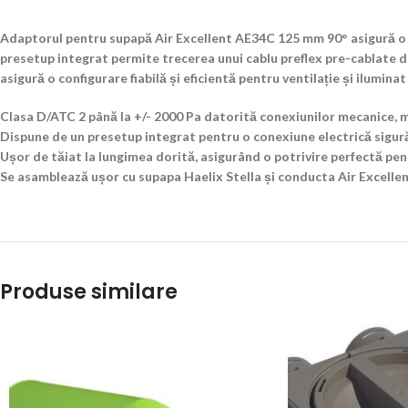
Adaptorul pentru supapă Air Excellent AE34C 125 mm 90° asigură o po
presetup integrat permite trecerea unui cablu preflex pre-cablate de
asigură o configurare fiabilă și eficientă pentru ventilație și iluminat
Clasa D/ATC 2 până la +/- 2000 Pa datorită conexiunilor mecanice, 
Dispune de un presetup integrat pentru o conexiune electrică sigur
Ușor de tăiat la lungimea dorită, asigurând o potrivire perfectă pent
Se asamblează ușor cu supapa Haelix Stella și conducta Air Excellen
Produse similare