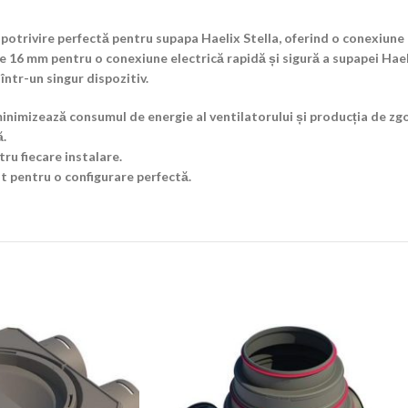
trivire perfectă pentru supapa Haelix Stella, oferind o conexiune p
 16 mm pentru o conexiune electrică rapidă și sigură a supapei Haeli
 într-un singur dispozitiv.
minimizează consumul de energie al ventilatorului și producția de z
ă.
ru fiecare instalare.
t pentru o configurare perfectă.