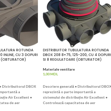
BULATURA ROTUNDA
DISTRIBUITOR TUBULATURA ROTUNDA
0 INLINE, CU 3 DOPURI
DBOX 208 8×75, 125-200, CU 4 DOPUR
E (OBTURATOR)
SI 8 REGULATOARE (OBTURATOR)
Materiale ventilare
1,00
MDL
ADAUGĂ ÎN COȘ
• Distribuitorul DBOX
Descriere generală • Distribuitorul DBO
importantă a
reprezintă o parte importantă a
buție Air Excellent •
sistemului de distribuție Air Excellent •
tatea de aer
Controlează capacitatea de aer