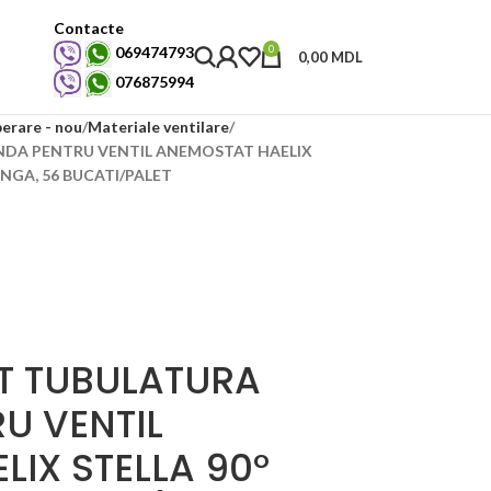
Contacte
0
069474793
0,00
MDL
076875994
perare - nou
Materiale ventilare
DA PENTRU VENTIL ANEMOSTAT HAELIX
NGA, 56 BUCATI/PALET
T TUBULATURA
U VENTIL
IX STELLA 90°