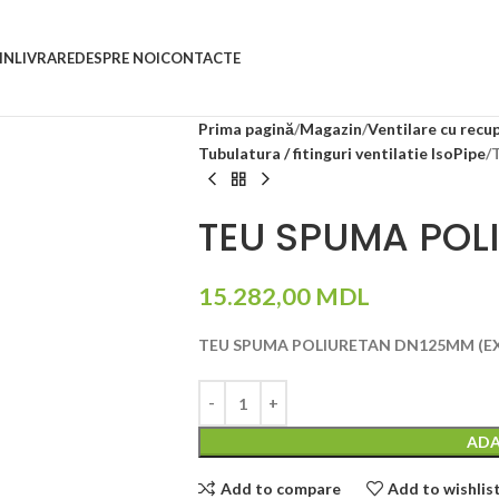
IN
LIVRARE
DESPRE NOI
CONTACTE
Prima pagină
Magazin
Ventilare cu recu
Tubulatura / fitinguri ventilatie IsoPipe
TEU SPUMA POL
15.282,00
MDL
TEU SPUMA POLIURETAN DN125MM (EXC
ADA
Add to compare
Add to wishlis