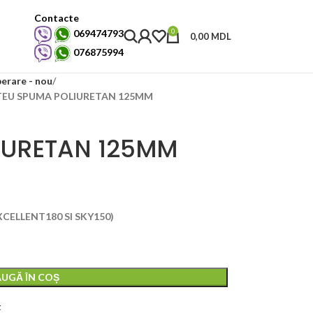
Contacte
0
069474793
0,00
MDL
076875994
perare - nou
TEU SPUMA POLIURETAN 125MM
IURETAN 125MM
ELLENT180 SI SKY150)
UGĂ ÎN COȘ
t