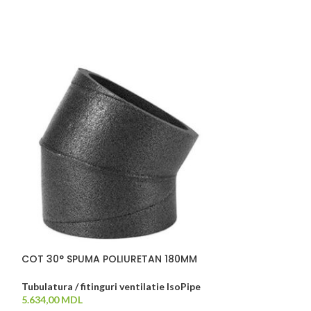
COT 30° SPUMA POLIURETAN 180MM
TUB SPUMA POL
L=2000MM
Tubulatura / fitinguri ventilatie IsoPipe
5.634,00
MDL
Tubulatura / fiti