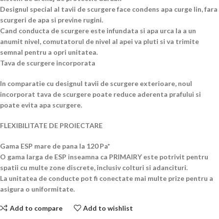
Designul special al tavii de scurgere face condens apa curge lin, fara
scurgeri de apa si previne rugini.
Cand conducta de scurgere este infundata si apa urca la a un
anumit nivel, comutatorul de nivel al apei va pluti si va trimite
semnal pentru a opri unitatea.
Tava de scurgere incorporata
In comparatie cu designul tavii de scurgere exterioare, noul
incorporat tava de scurgere poate reduce aderenta prafului si
poate evita apa scurgere.
FLEXIBILITATE DE PROIECTARE
Gama ESP mare de pana la 120 Pa*
O gama larga de ESP inseamna ca PRIMAIRY este potrivit pentru
spatii cu multe zone discrete, inclusiv colturi si adancituri.
La unitatea de conducte pot fi conectate mai multe prize pentru a
asigura o uniformitate.
Add to compare
Add to wishlist