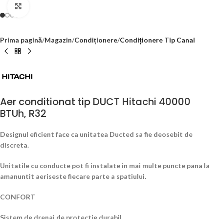
Click to enlarge
Prima pagină
Magazin
Condiționere
Condiționere Tip Canal
Aer conditionat tip DUCT Hitachi 40000
BTUh, R32
Designul eficient face ca unitatea Ducted sa fie deosebit de
discreta.
Unitatile cu conducte pot fi instalate in mai multe puncte pana la
amanuntit aeriseste fiecare parte a spatiului.
CONFORT
Sistem de drenaj de protectie durabil