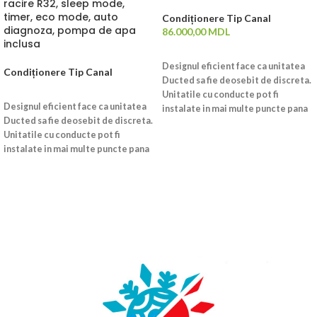
racire R32, sleep mode,
timer, eco mode, auto
Condiționere Tip Canal
diagnoza, pompa de apa
86.000,00
MDL
inclusa
ADAUGĂ ÎN COȘ
Designul eficient face ca unitatea
Condiționere Tip Canal
Ducted sa fie deosebit de discreta.
CITEȘTE MAI MULT
Unitatile cu conducte pot fi
Designul eficient face ca unitatea
instalate in mai multe puncte pana
Ducted sa fie deosebit de discreta.
la amanuntit aeriseste fiecare
Unitatile cu conducte pot fi
parte a spatiului.
CONFORT
instalate in mai multe puncte pana
Sistem de drenaj de protectie
la amanuntit aeriseste fiecare
durabil
parte a spatiului.
CONFORT
Designul special al tavii de
Sistem de drenaj de protectie
scurgere face condens apa curge
durabil
lin, fara scurgeri de apa si previne
Designul special al tavii de
rugini.
scurgere face condens apa curge
Cand conducta de scurgere este
lin, fara scurgeri de apa si previne
infundata si apa urca la a un anumit
rugini.
nivel, comutatorul de nivel al apei
Cand conducta de scurgere este
va pluti si va trimite semnal pentru
infundata si apa urca la a un anumit
a opri unitatea.
nivel, comutatorul de nivel al apei
Tava de scurgere incorporata
In