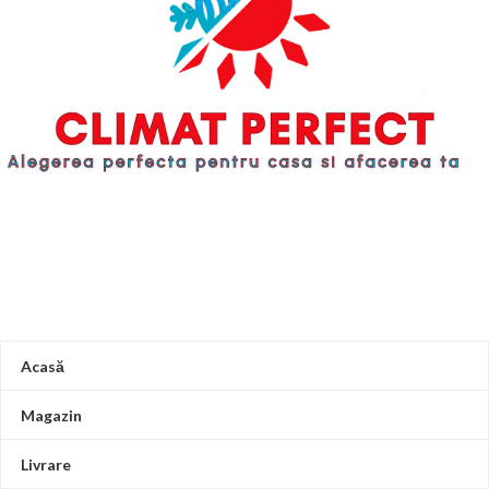
va pluti si va trimite semnal pentru
comparatie cu designul tavii de
a opri unitatea.
scurgere exterioare, noul
Tava de scurgere incorporata
In
incorporat tava de scurgere poate
comparatie cu designul tavii de
reduce aderenta prafului si poate
scurgere exterioare, noul
evita apa scurgere.
FLEXIBILITATE
incorporat tava de scurgere poate
DE PROIECTARE
reduce aderenta prafului si poate
Gama ESP mare de pana la 120 Pa*
evita apa scurgere.
FLEXIBILITATE
O gama larga de ESP inseamna ca
DE PROIECTARE
PRIMAIRY este potrivit pentru
Gama ESP mare de pana la 120 Pa*
spatii cu multe zone discrete,
O gama larga de ESP inseamna ca
inclusiv colturi si adancituri.
PRIMAIRY este potrivit pentru
La unitatea de conducte pot fi
spatii cu multe zone discrete,
conectate mai multe prize pentru a
inclusiv colturi si adancituri.
asigura o uniformitate.
La unitatea de conducte pot fi
conectate mai multe prize pentru a
asigura o uniformitate.
Acasă
Magazin
Livrare