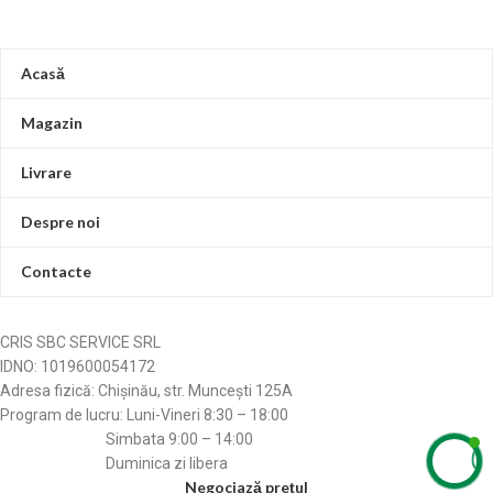
La unitatea de conducte pot fi
conectate mai multe prize pentru a
asigura o uniformitate.
Acasă
Magazin
Livrare
Despre noi
Contacte
CRIS SBC SERVICE SRL
IDNO: 1019600054172
Adresa fizică: Chișinău, str. Muncești 125A
Program de lucru: Luni-Vineri 8:30 – 18:00
Simbata 9:00 – 14:00
Duminica zi libera
Negociază prețul