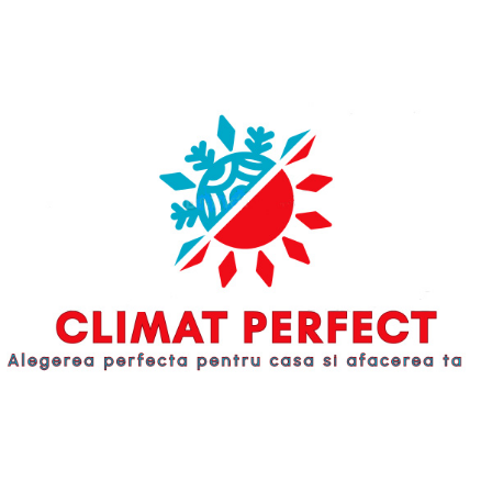
Sistem de drenaj de protectie
durabil
Designul special al tavii de
scurgere face condens apa curge
lin, fara scurgeri de apa si previne
rugini.
Cand conducta de scurgere este
infundata si apa urca la a un anumit
nivel, comutatorul de nivel al apei
va pluti si va trimite semnal pentru
a opri unitatea.
Tava de scurgere incorporata
In
comparatie cu designul tavii de
scurgere exterioare, noul
incorporat tava de scurgere poate
reduce aderenta prafului si poate
evita apa scurgere.
FLEXIBILITATE
DE PROIECTARE
Gama ESP mare de pana la 120 Pa*
O gama larga de ESP inseamna ca
PRIMAIRY este potrivit pentru
spatii cu multe zone discrete,
inclusiv colturi si adancituri.