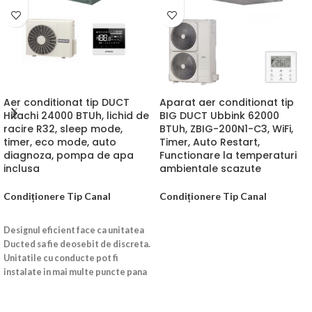
Aer conditionat tip DUCT
Aparat aer conditionat tip
Hitachi 24000 BTUh, lichid de
BIG DUCT Ubbink 62000
racire R32, sleep mode,
BTUh, ZBIG-200N1-C3, WiFi,
timer, eco mode, auto
Timer, Auto Restart,
diagnoza, pompa de apa
Functionare la temperaturi
inclusa
ambientale scazute
Condiționere Tip Canal
Condiționere Tip Canal
CITEȘTE MAI MULT
CITEȘTE MAI MULT
Designul eficient face ca unitatea
Ducted sa fie deosebit de discreta.
Unitatile cu conducte pot fi
instalate in mai multe puncte pana
la amanuntit aeriseste fiecare
parte a spatiului.
CONFORT