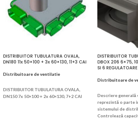
DISTRIBUITOR TUBULATURA OVALA,
DISTRIBUITOR TU
DN180 11x 50×100 + 3x 60×130, 11+3 CAI
DBOX 206 6×75, 10
SI 6 REGULATOAR
Distribuitoare de ventilatie
Distribuitoare de ve
CITEȘTE MAI MULT
DISTRIBUITOR TUBULATURA OVALA,
CITEȘTE MAI MUL
Descriere generală 
DN150 7x 50×100 + 2x 60×130, 7+2 CAI
reprezintă o parte 
sistemului de distri
Controlează capaci