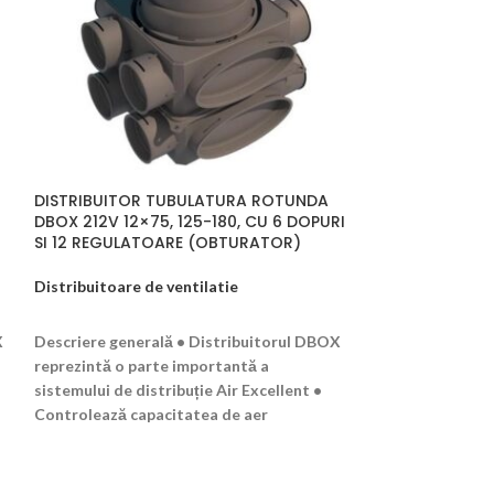
DISTRIBUITOR TUBULATURA ROTUNDA
DISTRIBUITOR 
DBOX 212V 12×75, 125-180, CU 6 DOPURI
DBOX 808 8×75,
SI 12 REGULATOARE (OBTURATOR)
SI 8 REGULATO
Distribuitoare de ventilatie
Distribuitoare d
CITEȘTE MAI MULT
CITEȘTE MAI M
X
Descriere generală • Distribuitorul DBOX
Descriere genera
reprezintă o parte importantă a
reprezintă o par
sistemului de distribuție Air Excellent •
sistemului de dis
Controlează capacitatea de aer
Controlează cap