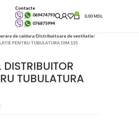
Contacte
0
069474793
0,00
MDL
076875994
perare de caldura
Distribuitoare de ventilatie
LATIE PENTRU TUBULATURA DIM.125
 DISTRIBUITOR
NTRU TUBULATURA
t