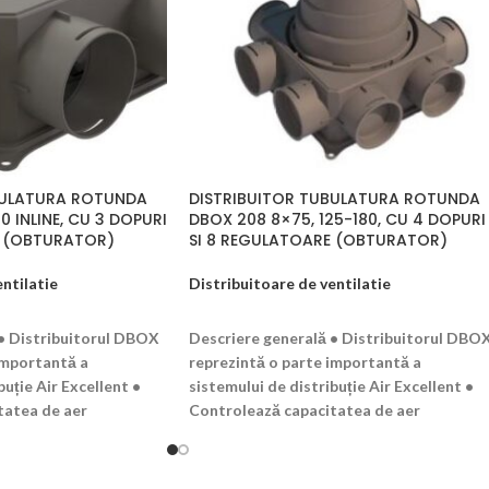
BULATURA ROTUNDA
DISTRIBUITOR TUBULATURA ROTUNDA
0 INLINE, CU 3 DOPURI
DBOX 208 8×75, 125-180, CU 4 DOPURI
E (OBTURATOR)
SI 8 REGULATOARE (OBTURATOR)
ntilatie
Distribuitoare de ventilatie
T
CITEȘTE MAI MULT
• Distribuitorul DBOX
Descriere generală • Distribuitorul DBO
importantă a
reprezintă o parte importantă a
buție Air Excellent •
sistemului de distribuție Air Excellent •
tatea de aer
Controlează capacitatea de aer