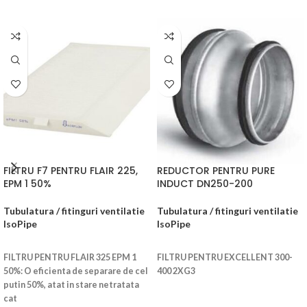
FILTRU F7 PENTRU FLAIR 225,
REDUCTOR PENTRU PURE
EPM 1 50%
INDUCT DN250-200
Tubulatura / fitinguri ventilatie
Tubulatura / fitinguri ventilatie
IsoPipe
IsoPipe
CITEȘTE MAI MULT
CITEȘTE MAI MULT
FILTRU PENTRU FLAIR 325 EPM 1
FILTRU PENTRU EXCELLENT 300-
50%: O eficienta de separare de cel
400 2XG3
putin 50%, atat in stare netratata
cat