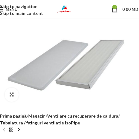
Skip to navigation
0
MENU
0,00
MD
Skip to main content
Click to enlarge
Prima pagină
Magazin
Ventilare cu recuperare de caldura
Tubulatura / fitinguri ventilatie IsoPipe