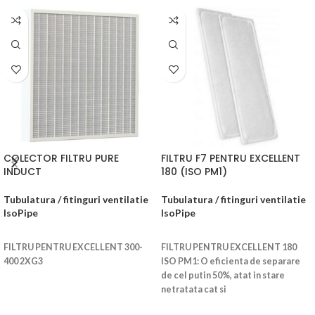
COLECTOR FILTRU PURE
FILTRU F7 PENTRU EXCELLENT
INDUCT
180 (ISO PM1)
Tubulatura / fitinguri ventilatie
Tubulatura / fitinguri ventilatie
IsoPipe
IsoPipe
CITEȘTE MAI MULT
CITEȘTE MAI MULT
FILTRU PENTRU EXCELLENT 300-
FILTRU PENTRU EXCELLENT 180
400 2XG3
ISO PM1: O eficienta de separare
de cel putin 50%, atat in stare
netratata cat si