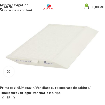
Skip to navigation
0
MENU
0,00
MD
Skip to main content
Click to enlarge
Prima pagină
Magazin
Ventilare cu recuperare de caldura
Tubulatura / fitinguri ventilatie IsoPipe