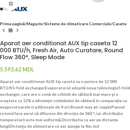
Click to enlarge
Prima pagină
Magazin
Sisteme de climatizare Comerciale
Casete
Aparat aer conditionat AUX tip caseta 12
000 BTU/h, Fresh Air, Auto Curatare, Round
Flow 360°, Sleep Mode
5.592,62
MDL
Aparat aer conditionat AUX tip caseta cu o putere de 12 000
BTU/h5-fold exchangerEvaporatorul adoptă noua tehnologie5-fold
exchanger, care are o zonă de schimb de căldură mai mare și o
creștere cu 12% a eficienței schimbului de căldură în comparație cu
evaporatoarele tradiționale de 4 ori.Round-way air supplyPanoul
rotund face aerul să difuzeze din direcția de 360 °, iar distribuția
temperaturii este mai uniformă.Distributia cu aer pe distanțe
lungiDistanța de alimentare cu aer ajunge la 4m, înd