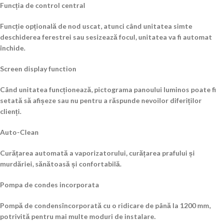
Funcția de control central
Funcție opțională de nod uscat, atunci când unitatea simte
deschiderea ferestrei sau sesizează focul, unitatea va fi automat
închide.
Screen display function
Când unitatea funcționează, pictograma panoului luminos poate fi
setată să afișeze sau nu pentru a răspunde nevoilor diferiților
clienți.
Auto-Clean
Curățarea automată a vaporizatorului, curățarea prafului și
murdăriei, sănătoasă și confortabilă.
Pompa de condes incorporata
Pompă de condensîncorporată cu o ridicare de până la 1200 mm,
potrivită pentru mai multe moduri de instalare.