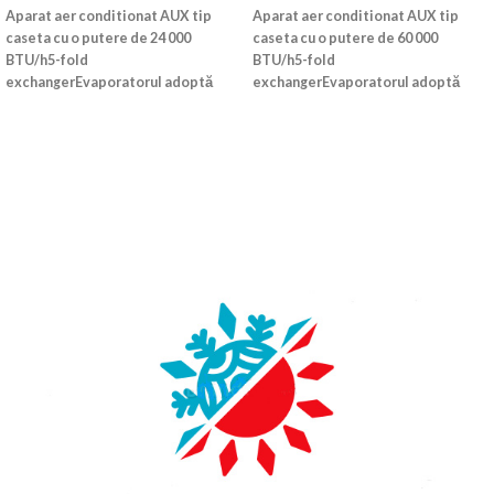
Aparat aer conditionat AUX tip
Aparat aer conditionat AUX tip
caseta cu o putere de 24 000
caseta cu o putere de 60 000
BTU/h5-fold
BTU/h5-fold
exchangerEvaporatorul adoptă
exchangerEvaporatorul adoptă
noua tehnologie5-fold exchanger,
noua tehnologie5-fold exchanger,
care are o zonă de schimb de
care are o zonă de schimb de
căldură mai mare și o creștere cu
căldură mai mare și o creștere cu
12% a eficienței schimbului de
12% a eficienței schimbului de
căldură în comparație cu
căldură în comparație cu
evaporatoarele tradiționale de 4
evaporatoarele tradiționale de 4
ori.Round-way air supplyPanoul
ori.Round-way air supplyPanoul
rotund face aerul să difuzeze din
rotund face aerul să difuzeze din
direcția de 360 °, iar distribuția
direcția de 360 °, iar distribuția
temperaturii este mai
temperaturii este mai
uniformă.Distributia cu aer pe
uniformă.Distributia cu aer pe
distanțe lungiDistanța de
distanțe lungiDistanța de
alimentare cu aer ajunge la 4m, înd
alimentare cu aer ajunge la 4m, înd