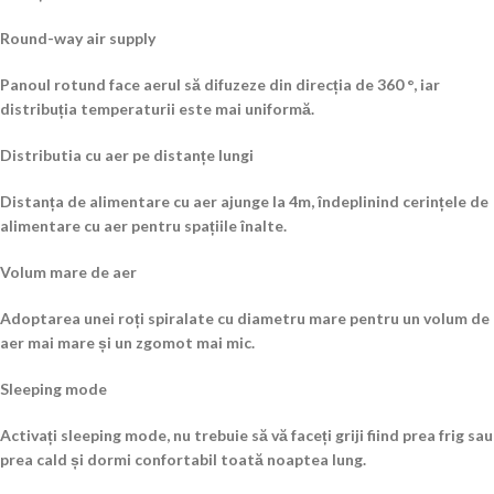
Round-way air supply
Panoul rotund face aerul să difuzeze din direcția de 360 °, iar
distribuția temperaturii este mai uniformă.
Distributia cu aer pe distanțe lungi
Distanța de alimentare cu aer ajunge la 4m, îndeplinind cerințele de
alimentare cu aer pentru spațiile înalte.
Volum mare de aer
Adoptarea unei roți spiralate cu diametru mare pentru un volum de
aer mai mare și un zgomot mai mic.
Sleeping mode
Activați sleeping mode, nu trebuie să vă faceți griji fiind prea frig sau
prea cald și dormi confortabil toată noaptea lung.