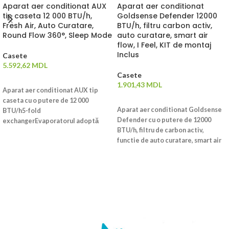
Aparat aer conditionat AUX
Aparat aer conditionat
tip caseta 12 000 BTU/h,
Goldsense Defender 12000
Fresh Air, Auto Curatare,
BTU/h, filtru carbon activ,
Round Flow 360°, Sleep Mode
auto curatare, smart air
flow, I Feel, KIT de montaj
Inclus
Casete
5.592,62
MDL
Casete
ADAUGĂ ÎN COȘ
1.901,43
MDL
Aparat aer conditionat AUX tip
ADAUGĂ ÎN COȘ
caseta cu o putere de 12 000
Aparat aer conditionat Goldsense
BTU/h5-fold
Defender cu o putere de 12000
exchangerEvaporatorul adoptă
BTU/h, filtru de carbon activ,
noua tehnologie5-fold exchanger,
functie de auto curatare, smart air
care are o zonă de schimb de
flow, I FEEL, KIT DE MONTAJ
căldură mai mare și o creștere cu
INCLUS !Aparatul atinge
12% a eficienței schimbului de
temperatura dorita intr-un timp
căldură în comparație cu
foarte scurt de pana la 30 de
evaporatoarele tradiționale de 4
secunde datorita variatiei
ori.Round-way air supplyPanoul
frecventei de functionare a
rotund face aerul să difuzeze din
echipamentului. Cu o putere
direcția de 360 °, iar distribuția
maxima de racire chiar si la 60 de
temperaturii este mai