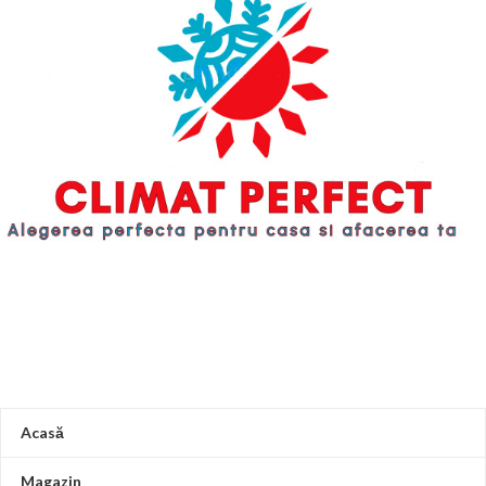
grade celsius si putere maxima de
uniformă.Distributia cu aer pe
incalzirea chiar si la -20 grade
distanțe lungiDistanța de
celsius.Smart Air FlowDatorita
alimentare cu aer ajunge la 4m, înd
designului special al flapsului
debitul
Acasă
Magazin