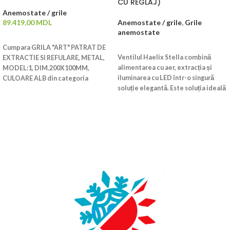
CU REGLAJ)
Anemostate / grile
89.419,00
MDL
Anemostate / grile
,
Grile
anemostate
ADAUGĂ ÎN COȘ
Cumpara GRILA "ART" PATRAT DE
CITEȘTE MAI MULT
Ventilul Haelix Stella combină
EXTRACTIE SI REFULARE, METAL,
alimentarea cu aer, extracția și
MODEL:1, DIM.200X100MM,
iluminarea cu LED într-o singură
CULOARE ALB din categoria
soluție elegantă. Este soluția ideală
Anemostate / grile
pentru construcțiile rezidențiale
noi. Stella se potrivește fără efort
în orice adaptor de ventil de 125
mm, fără a...