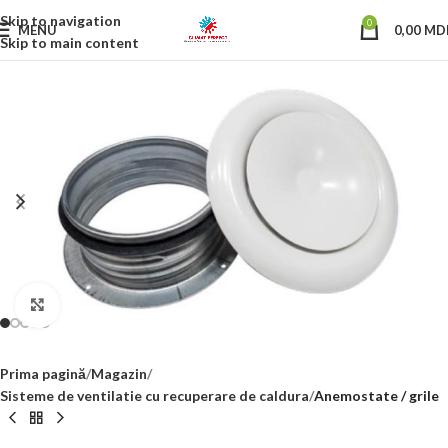
Skip to navigation
0
MENU
0,00
MD
Skip to main content
Click to enlarge
Prima pagină
Magazin
Sisteme de ventilatie cu recuperare de caldura
Anemostate / grile