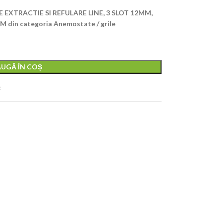
EXTRACTIE SI REFULARE LINE, 3 SLOT 12MM,
 din categoria Anemostate / grile
UGĂ ÎN COȘ
t