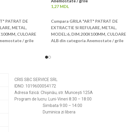
Anemostate / grile
1,27
MDL
ADAUGĂ ÎN COȘ
RT" PATRAT DE
Cumpara GRILA "ART" PATRAT DE
LARE, METAL,
EXTRACTIE SI REFULARE, METAL,
X100MM, CULOARE
MODEL:6, DIM.200X100MM, CULOARE
nemostate / grile
ALB din categoria Anemostate / grile
CRIS SBC SERVICE SRL
IDNO: 1019600054172
Adresa fizică: Chișinău, str. Muncești 125A
Program de lucru: Luni-Vineri 8:30 – 18:00
Simbata 9:00 – 14:00
Duminica zi libera