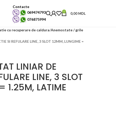
Contacte
0
069474793
0,00
MDL
076875994
atie cu recuperare de caldura
Anemostate / grile
E SI REFULARE LINE, 3 SLOT 12MM, LUNGIME =
AT LINIAR DE
FULARE LINE, 3 SLOT
= 1.25M, LATIME