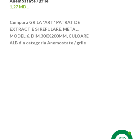
Anemostate / grile
Anemostate / gri
1,27
MDL
38.888,00
MDL
ADAUGĂ ÎN COȘ
ADAUGĂ ÎN CO
Cumpara GRILA "ART" PATRAT DE
Cumpara VENTI
EXTRACTIE SI REFULARE, METAL,
EXTRACTIE SI RE
MODEL:6, DIM.300X200MM, CULOARE
18MM, LUNGIME 
ALB din categoria Anemostate / grile
99MM din catego