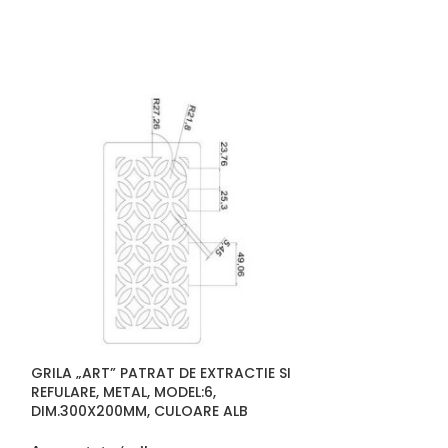
GRILA „ART” PATRAT DE EXTRACTIE SI
VENTIL ANEMOST
REFULARE, METAL, MODEL:6,
SI REFULARE LIN
DIM.300X200MM, CULOARE ALB
= 1.25M, LATIM