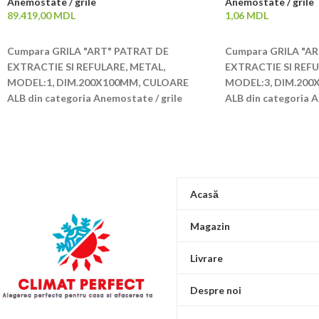
Anemostate / grile
Anemostate / grile
89.419,00
MDL
1,06
MDL
ADAUGĂ ÎN COȘ
ADAUGĂ ÎN COȘ
Cumpara GRILA "ART" PATRAT DE
Cumpara GRILA "A
EXTRACTIE SI REFULARE, METAL,
EXTRACTIE SI REFU
MODEL:1, DIM.200X100MM, CULOARE
MODEL:3, DIM.200
ALB din categoria Anemostate / grile
ALB din categoria A
Acasă
Magazin
Livrare
Despre noi