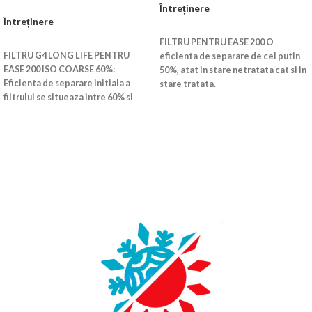
Întreținere
Întreținere
CITEȘTE MAI MULT
CITEȘTE MAI MULT
FILTRU PENTRU EASE 200 O
FILTRU G4 LONG LIFE PENTRU
eficienta de separare de cel putin
EASE 200 ISO COARSE 60%:
50%, atat in stare netratata cat si in
Eficienta de separare initiala a
stare tratata.
filtrului se situeaza intre 60% si