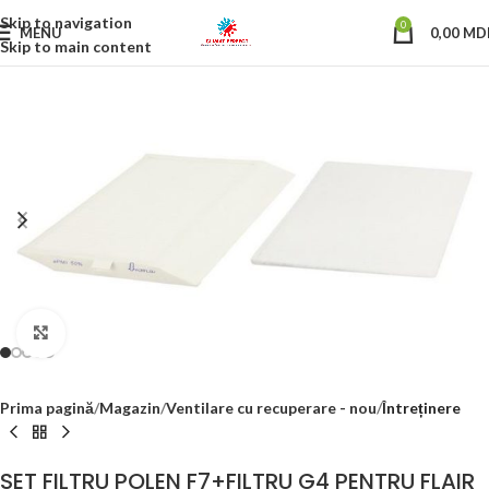
Skip to navigation
0
MENU
0,00
MD
Skip to main content
Click to enlarge
Prima pagină
Magazin
Ventilare cu recuperare - nou
Întreținere
SET FILTRU POLEN F7+FILTRU G4 PENTRU FLAIR