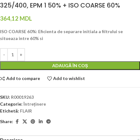
325/400, EPM 1 50% + ISO COARSE 60%
364,12
MDL
ISO COARSE 60%: Eficienta de separare initiala a filtrului se
situeaza intre 60% si
ADAUGĂ ÎN COȘ
Add to compare
Add to wishlist
SKU:
R00019263
Categorie:
Întreținere
Etichetă:
FLAIR
Share:
Descriere